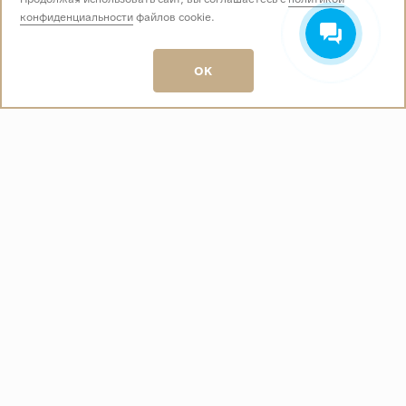
конфиденциальности
файлов cookie.
Звоните нам:
+7 (499) 229-50-50
пн-вс 10:00 - 19:00
OK
E-mail:
info@baza-plitki.ru
Индивидуальный предприниматель
Талалаев Александр Андреевич
ОГРНИП
321508100135269
ИНН
501307867254
О КОМПАНИИ
Контакты
О компании
Акции
Политика конфиденциальности