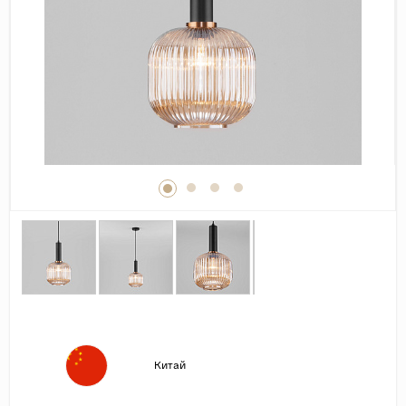
Дерево
Камень
Оникс
Бетон
Декор
Моноколор
Поверхность
Полированная
Матовая
Лаппатированная
Сатинированная
Карвинг
Китай
Структурная
Антискользящая