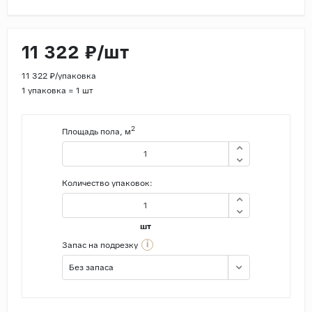
Страны
Россия
11 322 ₽/шт
Индия
11 322 ₽/упаковка
Китай
1 упаковка = 1 шт
Турция
2
Площадь пола, м
Иран
Испания
Италия
Количество упаковок:
шт
i
Запас на подрезку
Без запаса