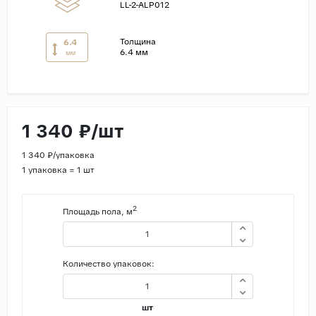
LL-2-ALP012
Страны
Толщина
6.4
Россия
6.4 мм
мм
Индия
Китай
Турция
1 340 ₽/шт
Иран
1 340 ₽/упаковка
Испания
1 упаковка = 1 шт
Италия
2
Площадь пола, м
Количество упаковок:
шт