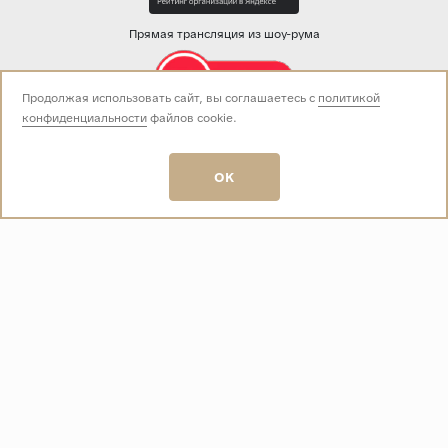
Прямая трансляция из шоу-рума
Продолжая использовать сайт, вы соглашаетесь с
политикой
конфиденциальности
файлов cookie.
Звоните нам:
+7 (499) 229-50-50
пн-вс 10:00 - 19:00
OK
E-mail:
info@baza-plitki.ru
Индивидуальный предприниматель
Талалаев Александр Андреевич
ОГРНИП
321508100135269
ИНН
501307867254
О КОМПАНИИ
Контакты