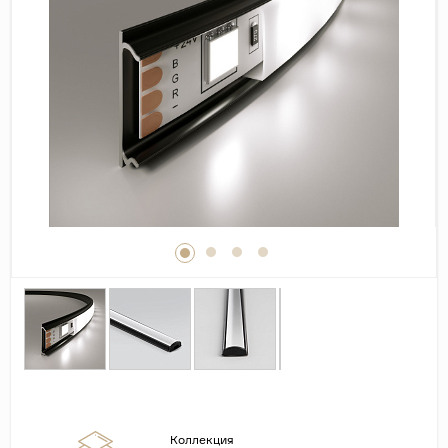
Дерево
Камень
Оникс
Бетон
Декор
Моноколор
Поверхность
Полированная
Матовая
Лаппатированная
Сатинированная
Карвинг
Структурная
Антискользящая
Коллекция