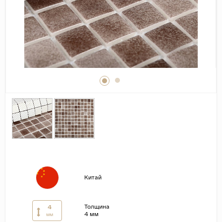
Дерево
Камень
Оникс
Бетон
Декор
Моноколор
Поверхность
Полированная
Матовая
Лаппатированная
Сатинированная
Китай
Карвинг
Структурная
Толщина
4
4 мм
мм
Антискользящая