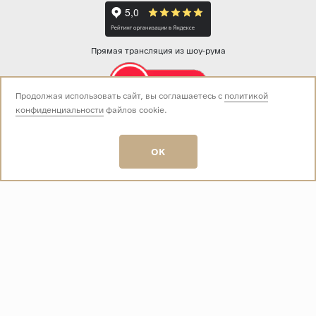
Прямая трансляция из шоу-рума
Продолжая использовать сайт, вы соглашаетесь с
политикой
конфиденциальности
файлов cookie.
Звоните нам:
+7 (499) 229-50-50
пн-вс 10:00 - 19:00
OK
E-mail:
info@baza-plitki.ru
Индивидуальный предприниматель
Талалаев Александр Андреевич
ОГРНИП
321508100135269
ИНН
501307867254
О КОМПАНИИ