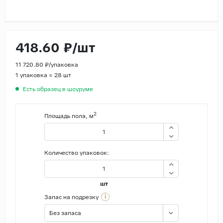
Страны
Россия
418.60 ₽/шт
Индия
Китай
11 720.80 ₽/упаковка
1 упаковка = 28 шт
Турция
Есть образец в шоуруме
Иран
Испания
2
Площадь пола, м
Италия
Количество упаковок:
шт
i
Запас на подрезку
Без запаса