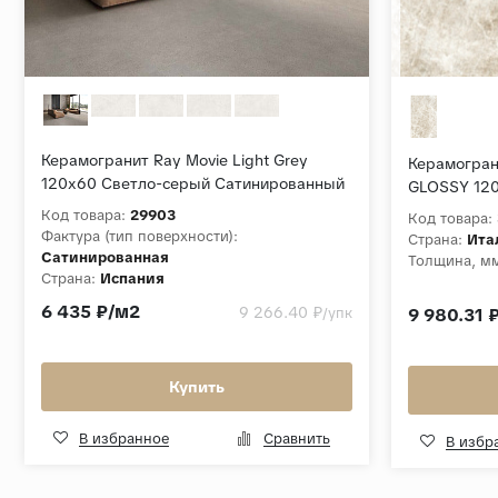
Керамогранит Ray Movie Light Grey
Керамогран
120x60 Светло-серый Сатинированный
GLOSSY 120
Код товара:
29903
Код товара:
Фактура (тип поверхности):
Страна:
Ита
Сатинированная
Толщина, м
Страна:
Испания
Толщина, мм:
9
6 435 ₽/м2
9 266.40 ₽
/упк
9 980.31 
Коллекция:
Movie
Купить
В избранное
Сравнить
В избр