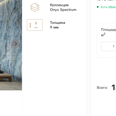
Коллекция
Есть обра
Onyx Spectrum
Толщина
9
9 мм
мм
Площадь
2
м
1
Всего: