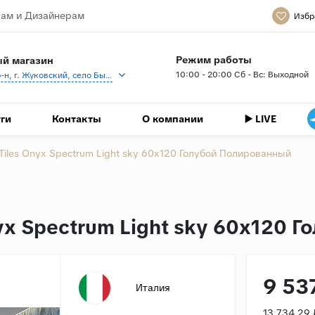
ам и Дизайнерам
Избр
Режим работы
й магазин
10:00 - 20:00 Сб - Вс: Выходной
Раменский р-н, г. Жуковский, село Быково, кп Спартак, Береговая ул., 1
ги
Контакты
О компании
▶️ LIVE
Tiles Onyx Spectrum Light sky 60x120 Голубой Полированный
yx Spectrum Light sky 60x120 
9 53
Италия
13 734.29 