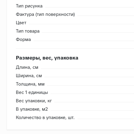
Тип рисунка
Фактура (тип поверхности)
Внутренняя система контроля
Цвет
- Сверяем номера партий, чтобы избежать разнотона
Тип товара
- Проверяем на бой перед загрузкой, чтобы исключить
Форма
- Привозим с запасом складские позиции, чтобы при п
- Храним на закрытом складе, коробки защищены от в
Размеры, вес, упаковка
Длина, cм
Ширина, cм
Толщина, мм
Вес 1 единицы
Вес упаковки, кг
В упаковке, м2
Количество в упаковке, шт.