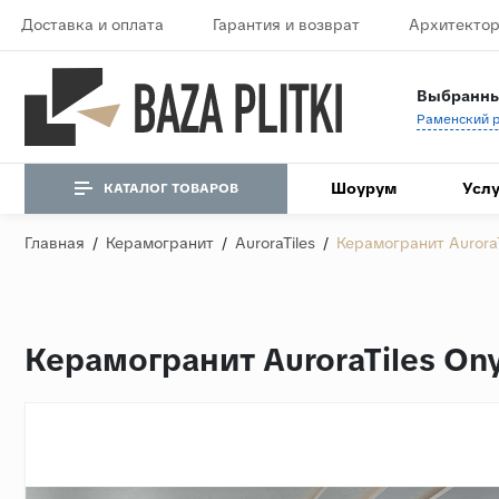
Доставка и оплата
Гарантия и возврат
Архитектор
Выбранны
Шоурум
Услу
КАТАЛОГ ТОВАРОВ
Главная
/
Керамогранит
/
AuroraTiles
/
Керамогранит Aurora
Керамогранит AuroraTiles On