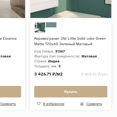
ne Essence
Керамогранит Old Little Solid color Green
Matte 120x60 Зеленый Матовый
Код товара:
31367
товая
Фактура (тип поверхности):
Матовая
Страна:
Индия
Толщина, мм:
5
e
Коллекция:
Solid color
3 426.71 ₽/м2
9 868.92 ₽
/упк
Купить
Сравнить
В избранное
Сравнить