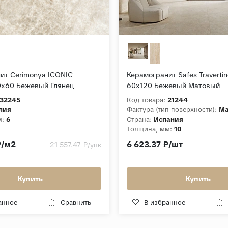
ит Cerimonya ICONIC
Керамогранит Safes Traverti
x60 Бежевый Глянец
60x120 Бежевый Матовый
32245
Код товара:
21244
лия
Фактура (тип поверхности):
Ма
м:
6
Страна:
Испания
Толщина, мм:
10
Коллекция:
Travertine Essenc
₽/м2
6 623.37 ₽/шт
21 557.47 ₽
/упк
Купить
Купить
анное
Сравнить
В избранное