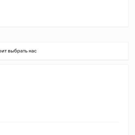
оит выбрать нас
ень
ь состовляет 1,4 руб/кг + 75 руб/км.
(Доставка в
ально (примерно совпадает с формулой до 3500 кг).