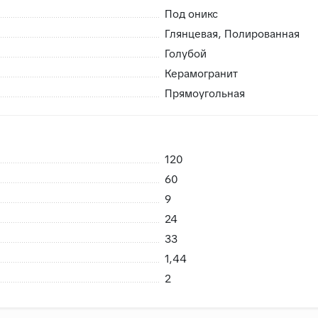
Под оникс
Глянцевая, Полированная
Голубой
Керамогранит
 возможность брака
Прямоугольная
риемке сразу заменить в случае каких либо повреждений пр
нешних воздействий, плитки не смерзаются
120
60
9
24
33
1,44
2