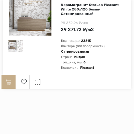
Керамогранит StarLab Pleasant
White 280x120 Белый
Сатинированный
98 352.96 ₽
/упк
29 271.72 ₽/м2
Код товара:
23815
Фактура (тип поверхности):
Сатинированная
Страна:
Индия
Толщина, мм:
6
Коллекция:
Pleasant