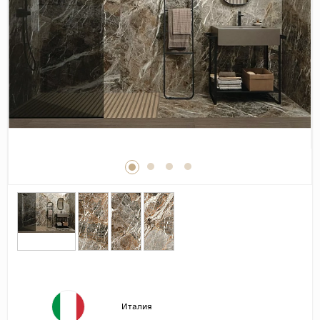
Дерево
Камень
Оникс
Бетон
Декор
Моноколор
Поверхность
Полированная
Матовая
Лаппатированная
Сатинированная
Карвинг
Структурная
Италия
Антискользящая