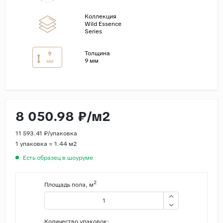
Коллекция
Страны
Wild Essence
Series
Россия
Индия
Толщина
9
9 мм
мм
Китай
Турция
Иран
Испания
8 050.98 ₽/м2
Италия
11 593.41 ₽/упаковка
1 упаковка = 1.44 м2
Есть образец в шоуруме
2
Площадь пола, м
Количество упаковок: