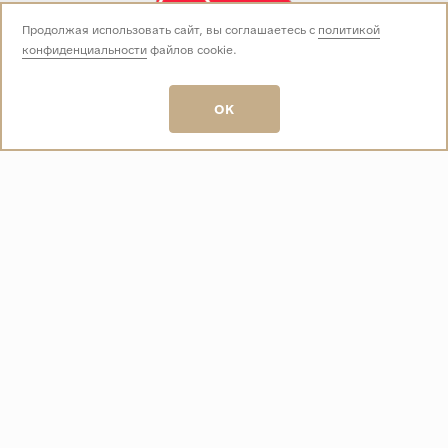
Продолжая использовать сайт, вы соглашаетесь с
политикой
конфиденциальности
файлов cookie.
Звоните нам:
+7 (499) 229-50-50
пн-вс 10:00 - 19:00
OK
E-mail:
info@baza-plitki.ru
Индивидуальный предприниматель
Талалаев Александр Андреевич
ОГРНИП
321508100135269
ИНН
501307867254
О КОМПАНИИ
Контакты
О компании
Акции
Политика конфиденциальности