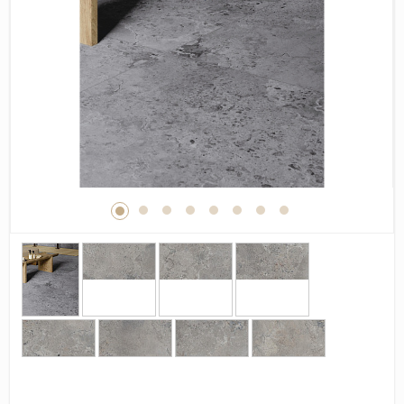
Дерево
Камень
Оникс
Бетон
Декор
Моноколор
Поверхность
Полированная
Матовая
Лаппатированная
Сатинированная
Карвинг
Структурная
Антискользящая