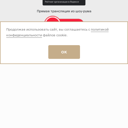
Прямая трансляция из шоу-рума
Продолжая использовать сайт, вы соглашаетесь с
политикой
конфиденциальности
файлов cookie.
Звоните нам:
+7 (499) 229-50-50
пн-вс 10:00 - 19:00
OK
E-mail:
info@baza-plitki.ru
Индивидуальный предприниматель
Талалаев Александр Андреевич
ОГРНИП
321508100135269
ИНН
501307867254
О КОМПАНИИ
Контакты