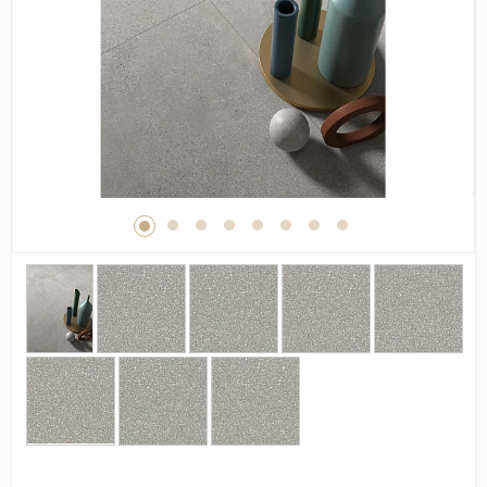
Дерево
Камень
Оникс
Бетон
Декор
Моноколор
Поверхность
Полированная
Матовая
Лаппатированная
Сатинированная
Карвинг
Структурная
Антискользящая