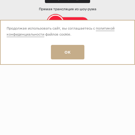
Прямая трансляция из шоу-рума
Продолжая использовать сайт, вы соглашаетесь с
политикой
конфиденциальности
файлов cookie.
Звоните нам:
+7 (499) 229-50-50
пн-вс 10:00 - 19:00
OK
E-mail:
info@baza-plitki.ru
Индивидуальный предприниматель
Талалаев Александр Андреевич
ОГРНИП
321508100135269
ИНН
501307867254
О КОМПАНИИ
Контакты