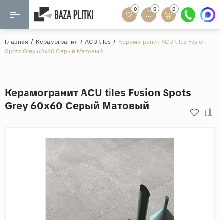
0
0
0
Назад
Назад
Главная
/
Керамогранит
/
ACU tiles
/
Керамогранит ACU tiles Fusion
Spots Grey 60x60 Серый Матовый
Формат
Керамогранит
60x120
Керамическая плитка
Керамогранит ACU tiles Fusion Spots
60х60
Grey 60x60 Серый Матовый
Мозаика
20x120
80x160
Кварц-винил
20x90
Ламинат
57x57
90x180
Розетки и освещение
Крупный формат
Рисунок
Мрамор