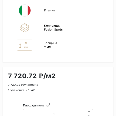
Страны
Италия
Россия
Индия
Коллекция
Fusion Spots
Китай
Турция
Толщина
9
9 мм
мм
Иран
Испания
Италия
7 720.72 ₽/м2
7 720.72 ₽/упаковка
1 упаковка = 1 м2
2
Площадь пола, м