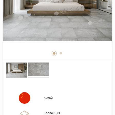
Дерево
Камень
Оникс
Бетон
Декор
Моноколор
Поверхность
Полированная
Матовая
Лаппатированная
Сатинированная
Карвинг
Китай
Структурная
Антискользящая
Коллекция