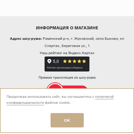
ИНФОРМАЦИЯ О МАГАЗИНЕ
Адрес шоу-рума:
Раменский р-н, г. Жуковский, село Быково, кп
Спартак, Береговая ул., 1
Наш рейтинг на Яндекс.Картах
Прямая трансляция из шоу-рума
Продолжая использовать сайт, вы соглашаетесь с
политикой
конфиденциальности
файлов cookie.
Звоните нам:
+7 (499) 229-50-50
пн-вс 10:00 - 19:00
OK
E-mail:
info@baza-plitki.ru