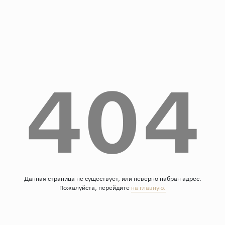
Дерево
Камень
Оникс
Бетон
404
Декор
Моноколор
Поверхность
Полированная
Матовая
Лаппатированная
Сатинированная
Данная страница не существует, или неверно набран адрес.
Пожалуйста, перейдите
на главную.
Карвинг
Структурная
Антискользящая