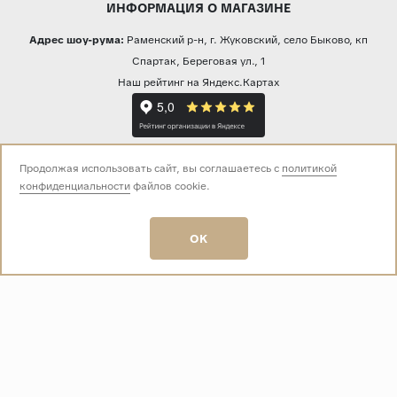
ИНФОРМАЦИЯ О МАГАЗИНЕ
Адрес шоу-рума:
Раменский р-н, г. Жуковский, село Быково, кп
Спартак, Береговая ул., 1
Наш рейтинг на Яндекс.Картах
Прямая трансляция из шоу-рума
Продолжая использовать сайт, вы соглашаетесь с
политикой
конфиденциальности
файлов cookie.
Звоните нам:
OK
+7 (499) 229-50-50
пн-вс 10:00 - 19:00
E-mail:
info@baza-plitki.ru
Индивидуальный предприниматель
Талалаев Александр Андреевич
ОГРНИП
321508100135269