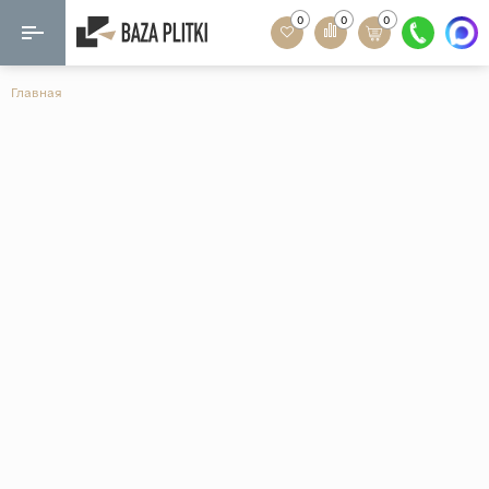
0
0
0
Назад
Назад
Главная
Формат
Керамогранит
60x120
Керамическая плитка
60х60
Мозаика
20x120
80x160
Кварц-винил
20x90
Ламинат
57x57
90x180
Розетки и освещение
Крупный формат
Рисунок
Мрамор