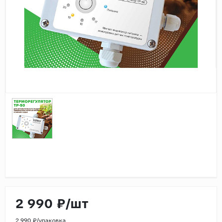
Дерево
Камень
Оникс
Бетон
Декор
Моноколор
Поверхность
Полированная
Матовая
Лаппатированная
Сатинированная
Карвинг
2 990 ₽/шт
Структурная
Антискользящая
2 990 ₽/упаковка