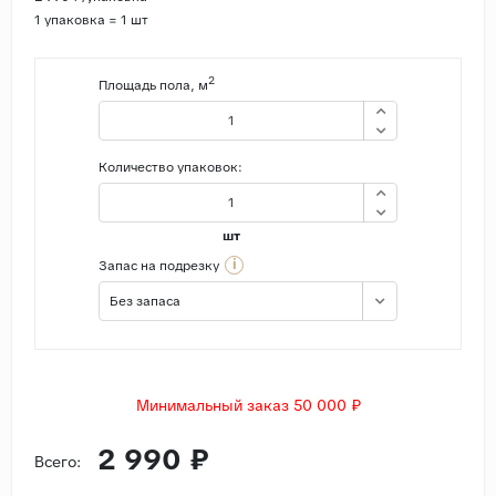
1 упаковка = 1 шт
Страны
Россия
2
Площадь пола, м
Индия
Китай
Количество упаковок:
Турция
Иран
шт
Испания
i
Запас на подрезку
Италия
Без запаса
Минимальный заказ 50 000 ₽
2 990 ₽
Всего: