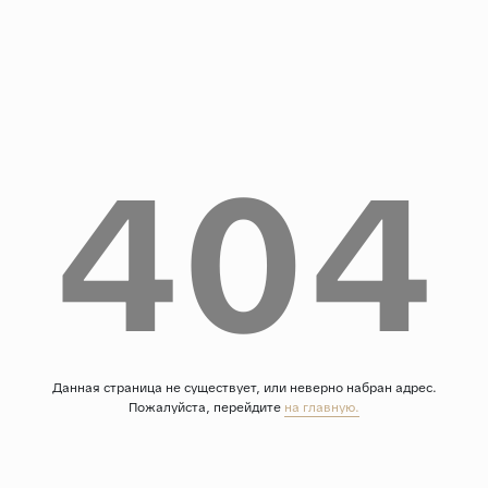
Дерево
Камень
Оникс
Бетон
404
Декор
Моноколор
Поверхность
Полированная
Матовая
Лаппатированная
Сатинированная
Данная страница не существует, или неверно набран адрес.
Пожалуйста, перейдите
на главную.
Карвинг
Структурная
Антискользящая