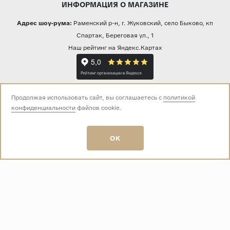
ИНФОРМАЦИЯ О МАГАЗИНЕ
Адрес шоу-рума:
Раменский р-н, г. Жуковский, село Быково, кп
Спартак, Береговая ул., 1
Наш рейтинг на Яндекс.Картах
Прямая трансляция из шоу-рума
Продолжая использовать сайт, вы соглашаетесь с
политикой
конфиденциальности
файлов cookie.
Звоните нам:
OK
+7 (499) 229-50-50
пн-вс 10:00 - 19:00
E-mail:
info@baza-plitki.ru
Индивидуальный предприниматель
Талалаев Александр Андреевич
ОГРНИП
321508100135269