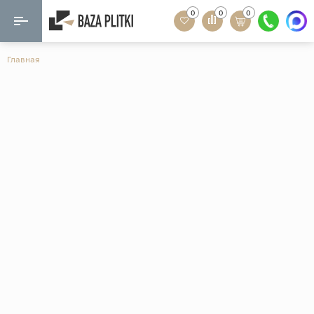
0
0
0
Назад
Назад
Главная
Формат
Керамогранит
60x120
Керамическая плитка
60х60
Мозаика
20x120
80x160
Кварц-винил
20x90
Ламинат
57x57
90x180
Розетки и освещение
Крупный формат
Рисунок
Мрамор