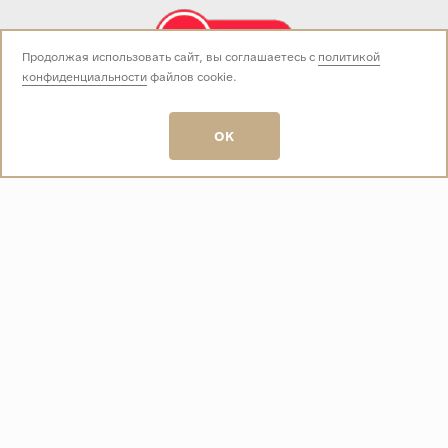
Продолжая использовать сайт, вы соглашаетесь с
политикой
конфиденциальности
файлов cookie.
Звоните нам:
+7 (499) 229-50-50
пн-вс 10:00 - 19:00
OK
E-mail:
info@baza-plitki.ru
Индивидуальный предприниматель
Талалаев Александр Андреевич
ОГРНИП
321508100135269
ИНН
501307867254
О КОМПАНИИ
Контакты
О компании
Акции