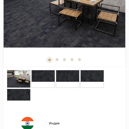
Дерево
Камень
Оникс
Бетон
Декор
Моноколор
Поверхность
Полированная
Матовая
Лаппатированная
Сатинированная
Карвинг
Структурная
Индия
Антискользящая