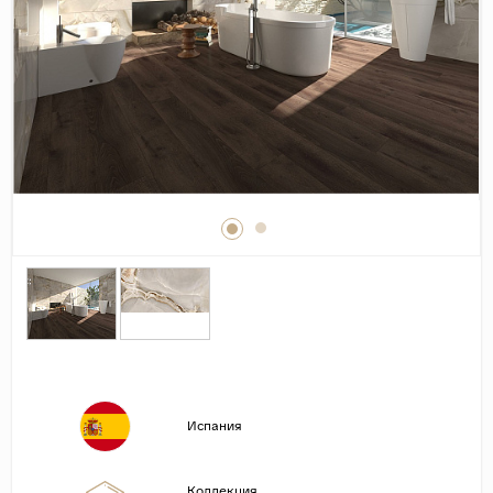
Дерево
Камень
Оникс
Бетон
Декор
Моноколор
Поверхность
Полированная
Матовая
Лаппатированная
Сатинированная
Карвинг
Испания
Структурная
Антискользящая
Коллекция