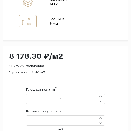
SELA
Страны
Толщина
Россия
9
9 мм
мм
Индия
Китай
Турция
8 178.30 ₽/м2
Иран
Испания
11 776.75 ₽/упаковка
1 упаковка = 1.44 м2
Италия
2
Площадь пола, м
Количество упаковок:
м2