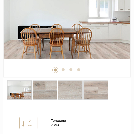
Дерево
Камень
Оникс
Бетон
Декор
Моноколор
Поверхность
Полированная
Матовая
Лаппатированная
Сатинированная
Карвинг
Толщина
7
Структурная
7 мм
мм
Антискользящая