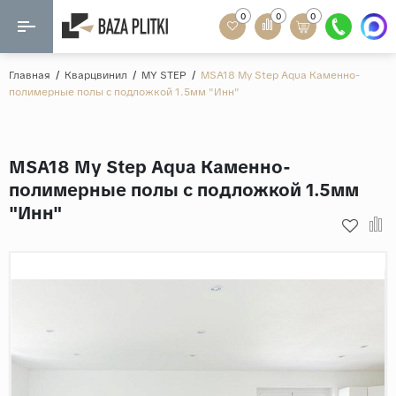
0
0
0
Назад
Назад
Главная
/
Кварцвинил
/
MY STEP
/
MSA18 My Step Aqua Каменно-
полимерные полы с подложкой 1.5мм "Инн"
Формат
Керамогранит
60x120
Керамическая плитка
MSA18 My Step Aqua Каменно-
60х60
полимерные полы с подложкой 1.5мм
Мозаика
20x120
"Инн"
80x160
Кварц-винил
20x90
Ламинат
57x57
90x180
Розетки и освещение
Крупный формат
Рисунок
Мрамор