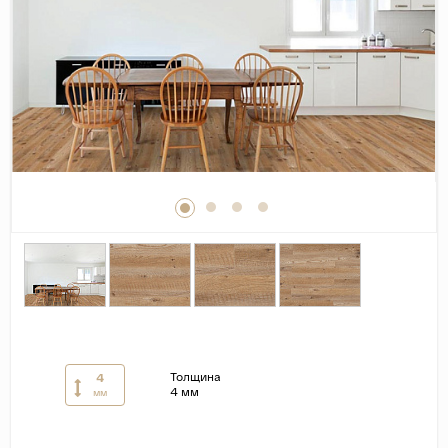
Дерево
Камень
Оникс
Бетон
Декор
Моноколор
Поверхность
Полированная
Матовая
Лаппатированная
Сатинированная
Толщина
4
Карвинг
4 мм
мм
Структурная
Антискользящая