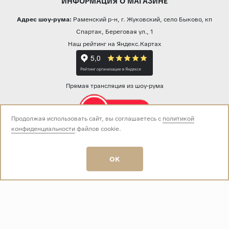
ИНФОРМАЦИЯ О МАГАЗИНЕ
Адрес шоу-рума:
Раменский р-н, г. Жуковский, село Быково, кп
Спартак, Береговая ул., 1
Наш рейтинг на Яндекс.Картах
Прямая трансляция из шоу-рума
Продолжая использовать сайт, вы соглашаетесь с
политикой
конфиденциальности
файлов cookie.
Звоните нам:
+7 (499) 229-50-50
пн-вс 10:00 - 19:00
OK
E-mail:
info@baza-plitki.ru
Индивидуальный предприниматель
Талалаев Александр Андреевич
ОГРНИП
321508100135269