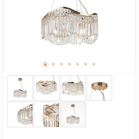
Дерево
Камень
Оникс
Бетон
Декор
Моноколор
Поверхность
Полированная
Матовая
Лаппатированная
Сатинированная
Карвинг
Структурная
Антискользящая