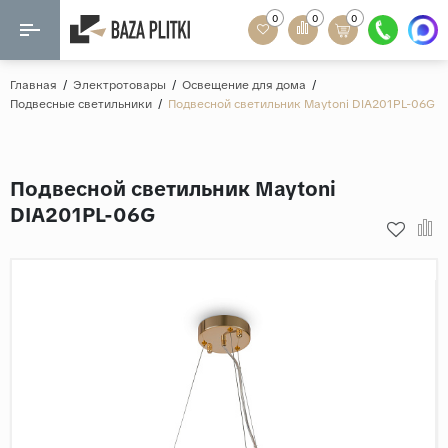
0
0
0
Назад
Назад
Главная
/
Электротовары
/
Освещение для дома
/
Подвесные светильники
/
Подвесной светильник Maytoni DIA201PL-06G
Формат
Керамогранит
60x120
Керамическая плитка
Подвесной светильник Maytoni
60х60
DIA201PL-06G
Мозаика
20x120
80x160
Кварц-винил
20x90
Ламинат
57x57
90x180
Розетки и освещение
Крупный формат
Рисунок
Мрамор