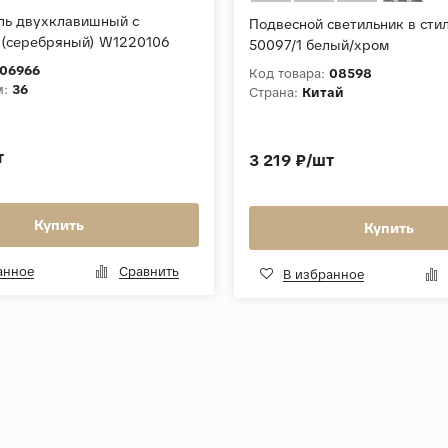
ль двухклавишный с
Подвесной светильник в сти
 (серебряный) W1220106
50097/1 белый/хром
06966
Код товара:
08598
м:
36
Страна:
Китай
т
3 219 ₽/шт
Купить
Купить
анное
Сравнить
В избранное