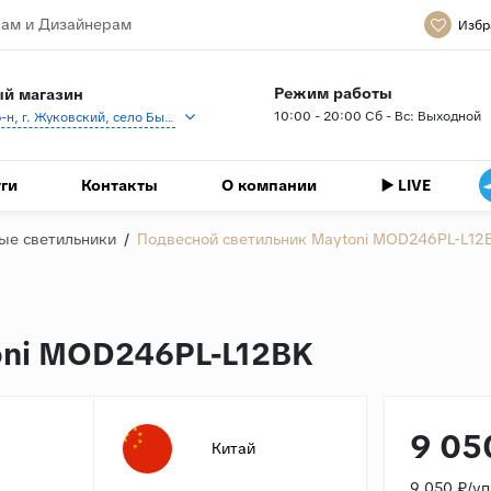
ам и Дизайнерам
Избр
Режим работы
й магазин
10:00 - 20:00 Сб - Вс: Выходной
Раменский р-н, г. Жуковский, село Быково, кп Спартак, Береговая ул., 1
ги
Контакты
О компании
▶️ LIVE
ые светильники
/
Подвесной светильник Maytoni MOD246PL-L12
oni MOD246PL-L12BK
9 05
Китай
9 050 ₽/у