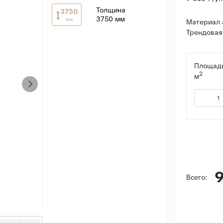
Толщина
3750
3750 мм
мм
Материал 
Трендовая 
Площадь
2
м
9
Всего: