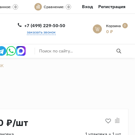
Вход
Регистрация
анное:
Сравнение:
0
0
+7 (499) 229-50-50
Корзина
0
0 ₽
заказать звонок
BK
0 ₽/шт
паковка
1 упаковка = 1 шт