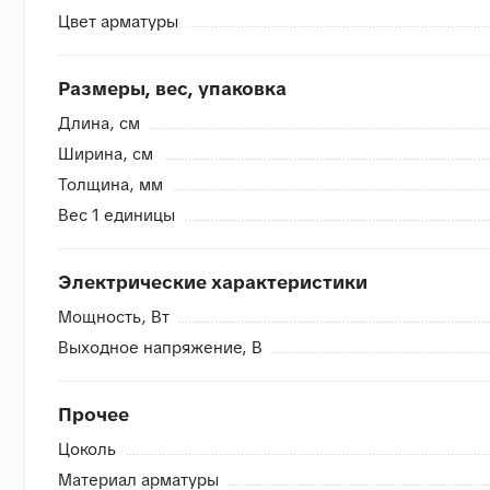
Цвет арматуры
Внутренняя система контроля
Размеры, вес, упаковка
- Сверяем номера партий, чтобы избежать разнотона
Длина, cм
- Проверяем на бой перед загрузкой, чтобы исключить
Ширина, cм
- Привозим с запасом складские позиции, чтобы при п
Толщина, мм
- Храним на закрытом складе, коробки защищены от в
Вес 1 единицы
Электрические характеристики
Мощность, Вт
Выходное напряжение, В
Прочее
Цоколь
Материал арматуры