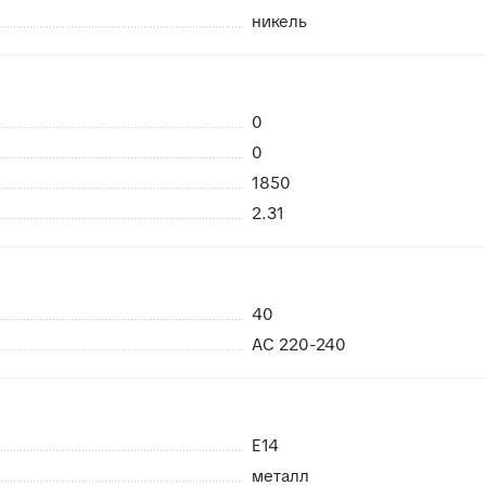
никель
0
 возможность брака
0
риемке сразу заменить в случае каких либо повреждений пр
1850
нешних воздействий, плитки не смерзаются
2.31
40
AC 220-240
E14
металл