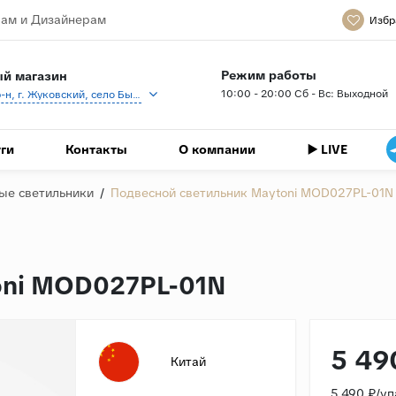
ам и Дизайнерам
Избр
Режим работы
й магазин
10:00 - 20:00 Сб - Вс: Выходной
Раменский р-н, г. Жуковский, село Быково, кп Спартак, Береговая ул., 1
ги
Контакты
О компании
▶️ LIVE
ые светильники
/
Подвесной светильник Maytoni MOD027PL-01N
oni MOD027PL-01N
5 49
Китай
5 490 ₽/у