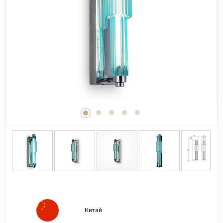
Дерево
Камень
Оникс
Бетон
Декор
Моноколор
Поверхность
Полированная
Матовая
Лаппатированная
Сатинированная
Карвинг
Структурная
Китай
Антискользящая