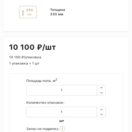
Толщина
330
Страны
330 мм
мм
Россия
Индия
Китай
10 100 ₽/шт
Турция
Иран
10 100 ₽/упаковка
1 упаковка = 1 шт
Испания
Италия
2
Площадь пола, м
Количество упаковок:
шт
i
Запас на подрезку