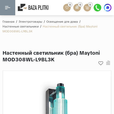
0
0
0
Назад
Назад
Главная
/
Электротовары
/
Освещение для дома
/
Настенные светильники
/
Настенный светильник (бра) Maytoni
Формат
MOD308WL-L9BL3K
Керамогранит
60x120
Керамическая плитка
60х60
Настенный светильник (бра) Maytoni
Мозаика
20x120
MOD308WL-L9BL3K
80x160
Кварц-винил
20x90
Ламинат
57x57
90x180
Розетки и освещение
Крупный формат
Рисунок
Мрамор