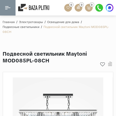
0
0
0
Назад
Назад
Главная
/
Электротовары
/
Освещение для дома
/
Подвесные светильники
/
Подвесной светильник Maytoni MOD085PL-
Формат
08CH
Керамогранит
60x120
Керамическая плитка
60х60
Подвесной светильник Maytoni
Мозаика
20x120
MOD085PL-08CH
80x160
Кварц-винил
20x90
Ламинат
57x57
90x180
Розетки и освещение
Крупный формат
Рисунок
Мрамор