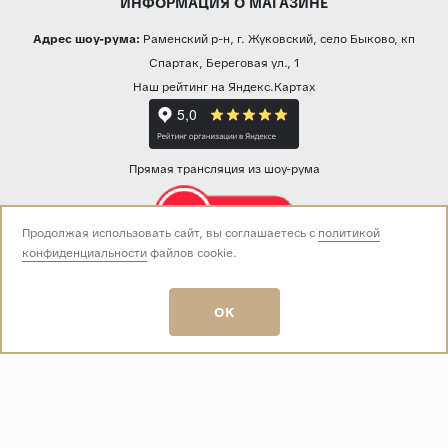
ИНФОРМАЦИЯ О МАГАЗИНЕ
Адрес шоу-рума:
Раменский р-н, г. Жуковский, село Быково, кп
Спартак, Береговая ул., 1
Наш рейтинг на Яндекс.Картах
Прямая трансляция из шоу-рума
Продолжая использовать сайт, вы соглашаетесь с
политикой
конфиденциальности
файлов cookie.
Звоните нам:
+7 (499) 229-50-50
пн-вс 10:00 - 19:00
OK
E-mail:
info@baza-plitki.ru
Индивидуальный предприниматель
Талалаев Александр Андреевич
ОГРНИП
321508100135269