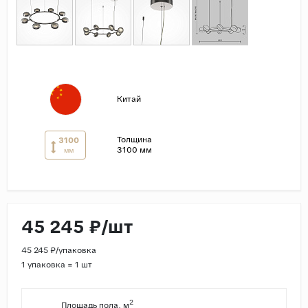
Страны
Россия
Индия
Китай
Китай
Турция
Иран
Толщина
3100
3100 мм
мм
Испания
Италия
45 245 ₽/шт
45 245 ₽/упаковка
1 упаковка = 1 шт
2
Площадь пола, м