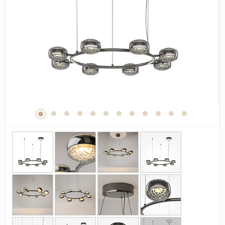
Дерево
Камень
Оникс
Бетон
Декор
Моноколор
Поверхность
Полированная
Матовая
Лаппатированная
Сатинированная
Карвинг
Структурная
Антискользящая