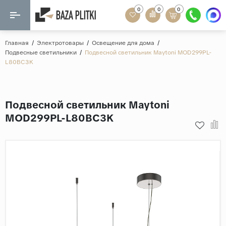
0
0
0
Назад
Назад
Главная
/
Электротовары
/
Освещение для дома
/
Подвесные светильники
/
Подвесной светильник Maytoni MOD299PL-
Формат
L80BC3K
Керамогранит
60x120
Керамическая плитка
60х60
Подвесной светильник Maytoni
Мозаика
20x120
MOD299PL-L80BC3K
80x160
Кварц-винил
20x90
Ламинат
57x57
90x180
Розетки и освещение
Крупный формат
Рисунок
Мрамор