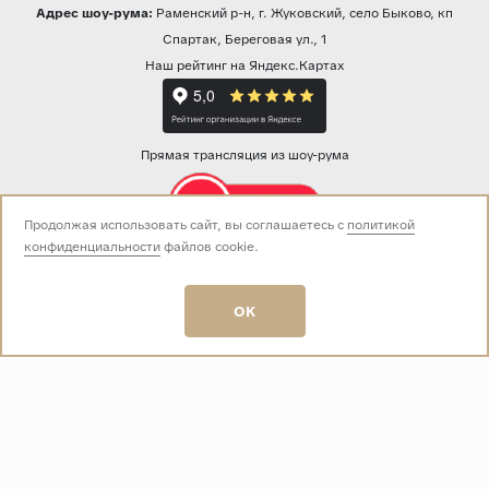
Адрес шоу-рума:
Раменский р-н, г. Жуковский, село Быково, кп
Спартак, Береговая ул., 1
Наш рейтинг на Яндекс.Картах
Прямая трансляция из шоу-рума
Продолжая использовать сайт, вы соглашаетесь с
политикой
конфиденциальности
файлов cookie.
Звоните нам:
+7 (499) 229-50-50
пн-вс 10:00 - 19:00
OK
E-mail:
info@baza-plitki.ru
Индивидуальный предприниматель
Талалаев Александр Андреевич
ОГРНИП
321508100135269
ИНН
501307867254