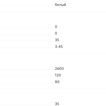
белый
0
 возможность брака
0
риемке сразу заменить в случае каких либо повреждений пр
35
нешних воздействий, плитки не смерзаются
3.45
2600
120
80
35