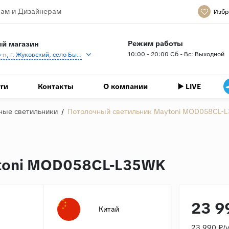
ам и Дизайнерам
Избр
Режим работы
й магазин
10:00 - 20:00 Сб - Вс: Выходной
Раменский р-н, г. Жуковский, село Быково, кп Спартак, Береговая ул., 1
ги
Контакты
О компании
▶️ LIVE
ные светильники
/
Потолочный светильник Maytoni MOD058CL-
ytoni MOD058CL-L35WK
23 9
Китай
23 990 ₽/