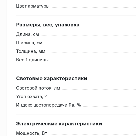
Цвет арматуры
Внутренняя система контроля
Размеры, вес, упаковка
- Сверяем номера партий, чтобы избежать разнотона
Длина, cм
- Проверяем на бой перед загрузкой, чтобы исключить
Ширина, cм
- Привозим с запасом складские позиции, чтобы при п
Толщина, мм
- Храним на закрытом складе, коробки защищены от в
Вес 1 единицы
Световые характеристики
Световой поток, лм
Угол охвата, °
Индекс цветопередачи Ra, %
Электрические характеристики
Мощность, Вт