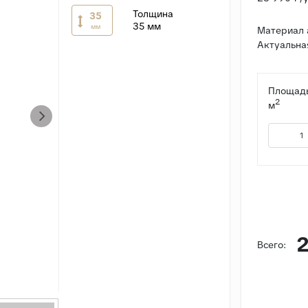
Толщина
35
35 мм
мм
Материал 
Актуальна
Площадь
2
м
2
Всего: