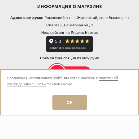
ИНФОРМАЦИЯ О МАГАЗИНЕ
Адрес шоу-рума:
Раменский р-н, г. Жуковский, село Быково, кп
Спартак, Береговая ул., 1
Наш рейтинг на Яндекс.Картах
Прямая трансляция из шоу-рума
Продолжая использовать сайт, вы соглашаетесь с
политикой
конфиденциальности
файлов cookie.
Звоните нам:
+7 (499) 229-50-50
пн-вс 10:00 - 19:00
OK
E-mail:
info@baza-plitki.ru
Индивидуальный предприниматель
Талалаев Александр Андреевич
ОГРНИП
321508100135269