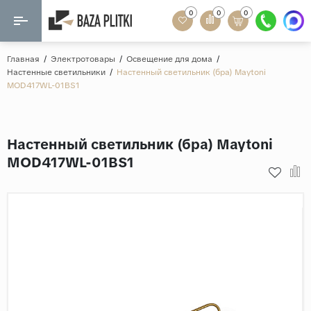
0
0
0
Назад
Назад
Главная
/
Электротовары
/
Освещение для дома
/
Настенные светильники
/
Настенный светильник (бра) Maytoni
Формат
MOD417WL-01BS1
Керамогранит
60x120
Керамическая плитка
60х60
Настенный светильник (бра) Maytoni
Мозаика
20x120
MOD417WL-01BS1
80x160
Кварц-винил
20x90
Ламинат
57x57
90x180
Розетки и освещение
Крупный формат
Рисунок
Мрамор