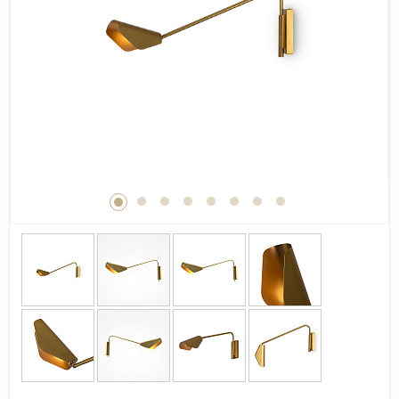
Дерево
Камень
Оникс
Бетон
Декор
Моноколор
Поверхность
Полированная
Матовая
Лаппатированная
Сатинированная
Карвинг
Структурная
Антискользящая