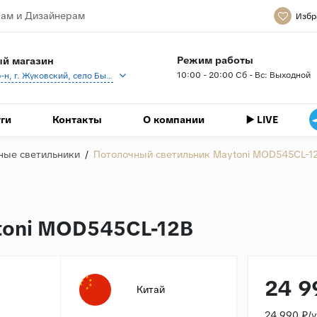
ам и Дизайнерам
Избр
Режим работы
й магазин
10:00 - 20:00 Сб - Вс: Выходной
Раменский р-н, г. Жуковский, село Быково, кп Спартак, Береговая ул., 1
ги
Контакты
О компании
▶️ LIVE
ные светильники
/
Потолочный светильник Maytoni MOD545CL-1
toni MOD545CL-12B
24 9
Китай
24 990 ₽/