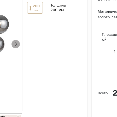
Толщина
200
200 мм
мм
Металличе
золото, ла
Площадь
2
м
2
Всего: