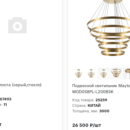
поста (серый,стекло)
Подвесной светильник Mayto
MOD058PL-L200BSK
07493
Код товара:
25259
м:
11
Страна:
КИТАЙ
Толщина, мм:
3000
т
26 500 ₽/шт