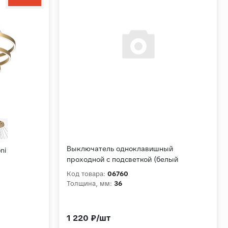
Выключатель одноклавишный
ni
проходной с подсветкой (белый
матовый) W1112161
Код товара:
06760
Толщина, мм:
36
1 220 ₽/шт