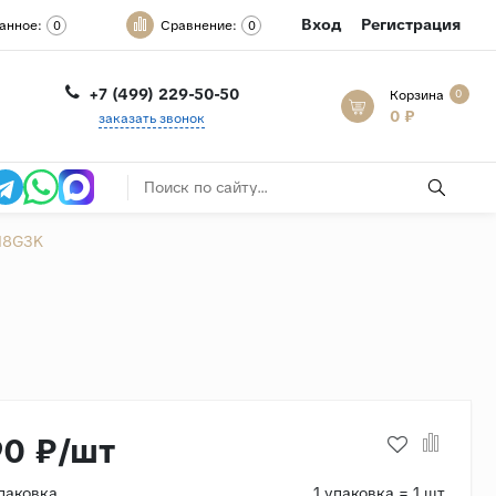
Вход
Регистрация
анное:
Сравнение:
0
0
+7 (499) 229-50-50
Корзина
0
0 ₽
заказать звонок
L18G3K
90 ₽/шт
паковка
1 упаковка = 1 шт