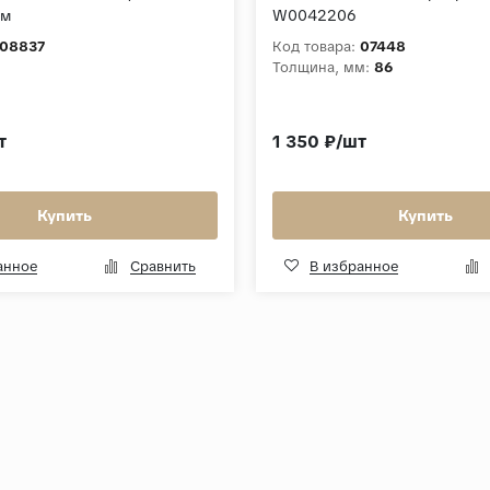
ом
W0042206
08837
Код товара:
07448
Толщина, мм:
86
т
1 350 ₽/шт
Купить
Купить
анное
Сравнить
В избранное