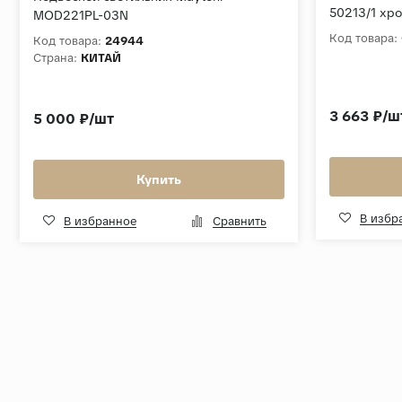
50213/1 хр
MOD221PL-03N
Код товара:
Код товара:
24944
Страна:
КИТАЙ
3 663 ₽/ш
5 000 ₽/шт
Купить
В избр
В избранное
Сравнить