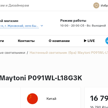
ам и Дизайнерам
Избр
Режим работы
й магазин
10:00 - 20:00 Сб - Вс: Выходной
Раменский р-н, г. Жуковский, село Быково, кп Спартак, Береговая ул., 1
ги
Контакты
О компании
▶️ LIVE
ые светильники
/
Настенный светильник (бра) Maytoni P091WL-
 Maytoni P091WL-L18G3K
16 7
Китай
16 790 ₽/у