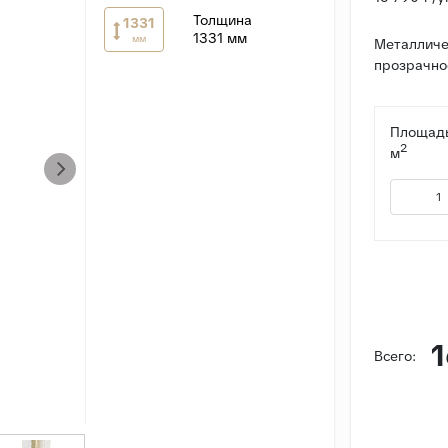
Толщина
1331
1331 мм
мм
Металличе
прозрачное
Площадь
2
м
1
Всего: