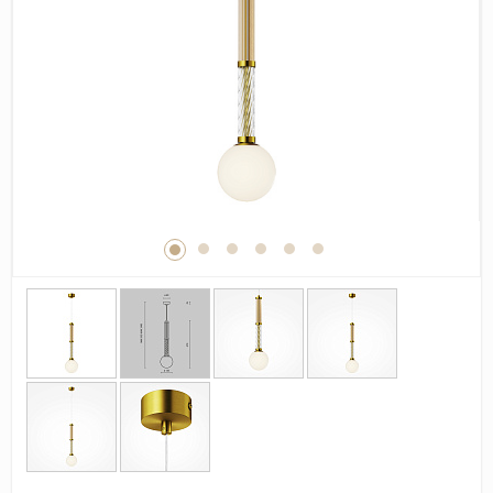
Дерево
Камень
Оникс
Бетон
Декор
Моноколор
Поверхность
Полированная
Матовая
Лаппатированная
Сатинированная
Карвинг
Структурная
Антискользящая