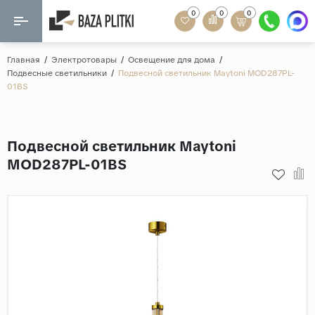
0
0
0
Назад
Назад
Главная
/
Электротовары
/
Освещение для дома
/
Подвесные светильники
/
Подвесной светильник Maytoni MOD287PL-
Формат
01BS
Керамогранит
60x120
Керамическая плитка
60х60
Подвесной светильник Maytoni
Мозаика
20x120
MOD287PL-01BS
80x160
Кварц-винил
20x90
Ламинат
57x57
90x180
Розетки и освещение
Крупный формат
Рисунок
Мрамор