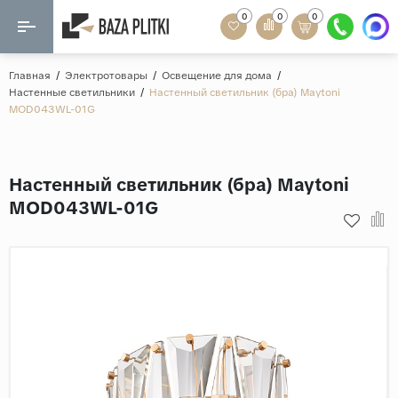
0
0
0
Назад
Назад
Главная
/
Электротовары
/
Освещение для дома
/
Настенные светильники
/
Настенный светильник (бра) Maytoni
Формат
MOD043WL-01G
Керамогранит
60x120
Керамическая плитка
60х60
Настенный светильник (бра) Maytoni
Мозаика
20x120
MOD043WL-01G
80x160
Кварц-винил
20x90
Ламинат
57x57
90x180
Розетки и освещение
Крупный формат
Рисунок
Мрамор