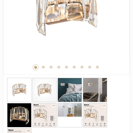
Дерево
Камень
Оникс
Бетон
Декор
Моноколор
Поверхность
Полированная
Матовая
Лаппатированная
Сатинированная
Карвинг
Структурная
Антискользящая