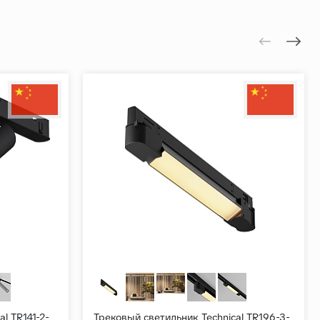
l TR141-2-
Трековый светильник Technical TR196-3-