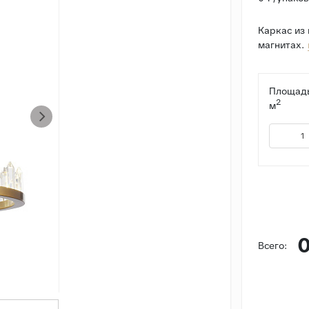
Каркас из
магнитах.
Площадь
2
м
0
Всего: