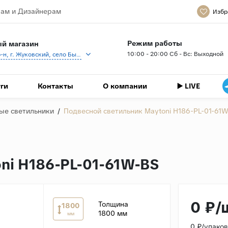
ам и Дизайнерам
Избр
Режим работы
й магазин
10:00 - 20:00 Сб - Вс: Выходной
Раменский р-н, г. Жуковский, село Быково, кп Спартак, Береговая ул., 1
ги
Контакты
О компании
▶️ LIVE
ые светильники
/
Подвесной светильник Maytoni H186-PL-01-61
ni H186-PL-01-61W-BS
0 ₽/
Толщина
1800
1800 мм
мм
0 ₽/упако