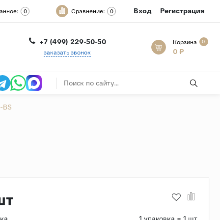
Вход
Регистрация
анное:
Сравнение:
0
0
+7 (499) 229-50-50
Корзина
0
0 ₽
заказать звонок
W-BS
шт
вка
1 упаковка = 1 шт