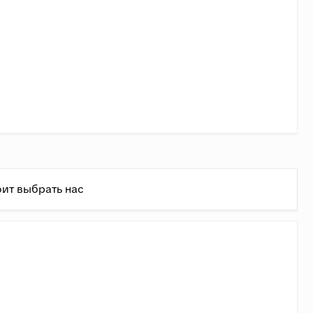
ит выбрать нас
ень
ь состовляет 1,4 руб/кг + 75 руб/км.
(Доставка в