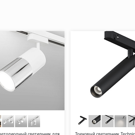
ветодиодный светильник для
Трековый светильник Technica