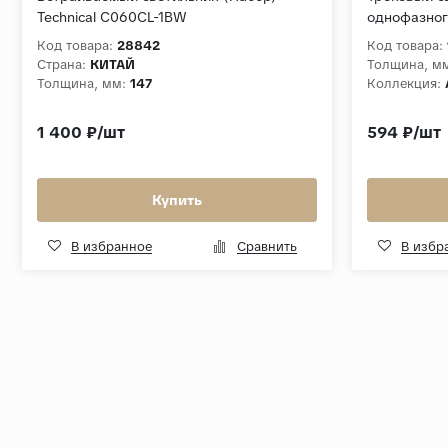
Technical C060CL-1BW
однофазног
Белый мат
Код товара:
28842
Код товара:
Страна:
КИТАЙ
Толщина, м
Толщина, мм:
147
Коллекция:
1 400 ₽/шт
594 ₽/шт
Купить
В избранное
Сравнить
В избр