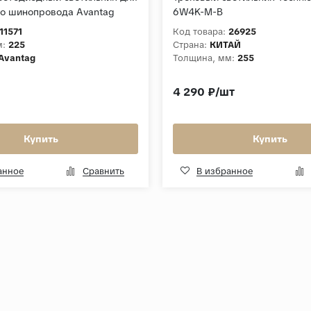
о шинопровода Avantag
6W4K-M-B
овый/хром 6W 4200K LTB27
11571
Код товара:
26925
м:
225
Страна:
КИТАЙ
Avantag
Толщина, мм:
255
4 290 ₽/шт
Купить
Купить
анное
Сравнить
В избранное