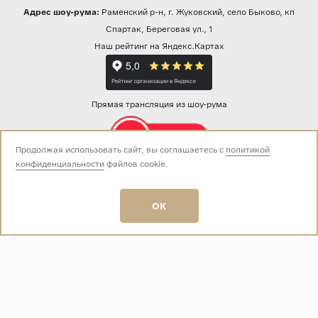
Адрес шоу-рума:
Раменский р-н, г. Жуковский, село Быково, кп
Спартак, Береговая ул., 1
Наш рейтинг на Яндекс.Картах
Прямая трансляция из шоу-рума
Продолжая использовать сайт, вы соглашаетесь с
политикой
конфиденциальности
файлов cookie.
Звоните нам:
+7 (499) 229-50-50
пн-вс 10:00 - 19:00
OK
E-mail:
info@baza-plitki.ru
Индивидуальный предприниматель
Талалаев Александр Андреевич
ОГРНИП
321508100135269
ИНН
501307867254