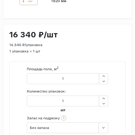
1820 мм
мм
Страны
Россия
Индия
16 340 ₽/шт
Китай
16 340 ₽/упаковка
Турция
1 упаковка = 1 шт
Иран
Испания
2
Площадь пола, м
Италия
Количество упаковок:
шт
i
Запас на подрезку
Без запаса