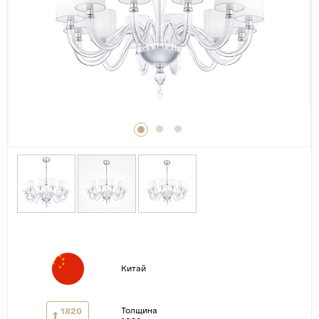
Дерево
Камень
Оникс
Бетон
Декор
Моноколор
Поверхность
Полированная
Матовая
Лаппатированная
Сатинированная
Китай
Карвинг
Структурная
Толщина
1820
Антискользящая