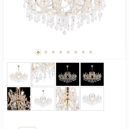
Дерево
Камень
Оникс
Бетон
Декор
Моноколор
Поверхность
Полированная
Матовая
Лаппатированная
Сатинированная
Карвинг
Структурная
Антискользящая