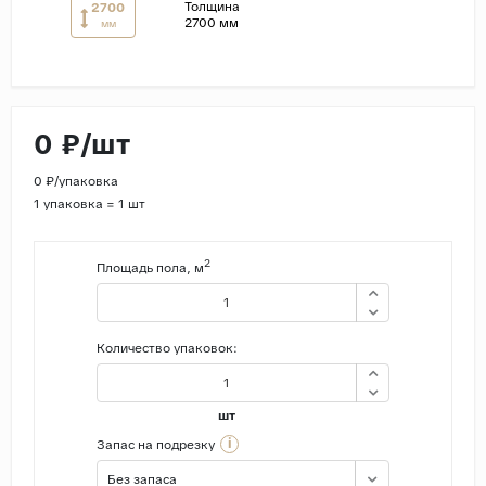
Толщина
2700
2700 мм
мм
Страны
Россия
Индия
0 ₽/шт
Китай
Турция
0 ₽/упаковка
1 упаковка = 1 шт
Иран
Испания
2
Площадь пола, м
Италия
Количество упаковок:
шт
i
Запас на подрезку
Без запаса