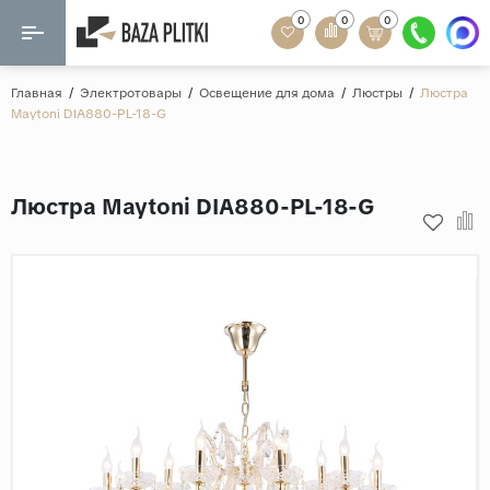
0
0
0
Назад
Назад
Главная
/
Электротовары
/
Освещение для дома
/
Люстры
/
Люстра
Maytoni DIA880-PL-18-G
Формат
Керамогранит
60x120
Керамическая плитка
Люстра Maytoni DIA880-PL-18-G
60х60
Мозаика
20x120
80x160
Кварц-винил
20x90
Ламинат
57x57
90x180
Розетки и освещение
Крупный формат
Рисунок
Мрамор