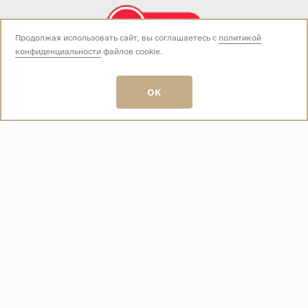
Продолжая использовать сайт, вы соглашаетесь с
политикой
конфиденциальности
файлов cookie.
Звоните нам:
+7 (499) 229-50-50
пн-вс 10:00 - 19:00
OK
E-mail:
info@baza-plitki.ru
Индивидуальный предприниматель
Талалаев Александр Андреевич
ОГРНИП
321508100135269
ИНН
501307867254
О КОМПАНИИ
Контакты
О компании
Акции