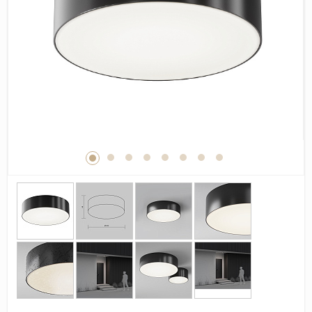
Дерево
Камень
Оникс
Бетон
Декор
Моноколор
Поверхность
Полированная
Матовая
Лаппатированная
Сатинированная
Карвинг
Структурная
Антискользящая