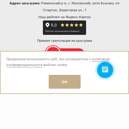
Адрес шоу-рума:
Раменский р-н, г. Жуковский, село Быково, кп
Спартак, Береговая ул., 1
Наш рейтинг на Яндекс.Картах
Прямая трансляция из шоу-рума
Продолжая использовать сайт, вы соглашаетесь с
политикой
конфиденциальности
файлов cookie.
Звоните нам:
+7 (499) 229-50-50
пн-вс 10:00 - 19:00
OK
E-mail:
info@baza-plitki.ru
Индивидуальный предприниматель
Талалаев Александр Андреевич
ОГРНИП
321508100135269
ИНН
501307867254