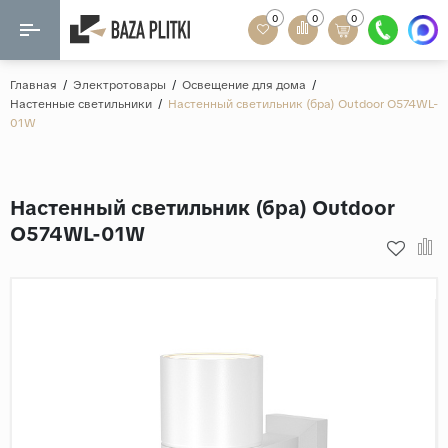
0
0
0
Назад
Назад
Главная
/
Электротовары
/
Освещение для дома
/
Настенные светильники
/
Настенный светильник (бра) Outdoor O574WL-
Формат
01W
Керамогранит
60x120
Керамическая плитка
60х60
Настенный светильник (бра) Outdoor
Мозаика
20x120
O574WL-01W
80x160
Кварц-винил
20x90
Ламинат
57x57
90x180
Розетки и освещение
Крупный формат
Рисунок
Мрамор