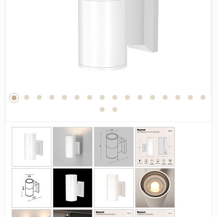
Дерево
Камень
Оникс
Бетон
Декор
Моноколор
Поверхность
Полированная
Матовая
Лаппатированная
Сатинированная
Карвинг
Структурная
Антискользящая