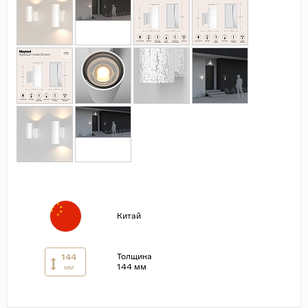
Страны
Россия
Индия
Китай
Турция
Иран
Испания
Италия
Китай
Толщина
144
144 мм
мм