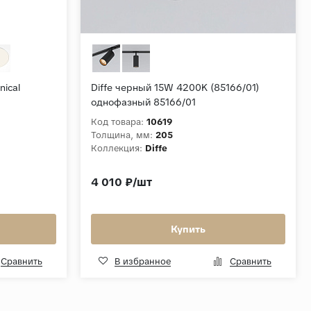
ical
Diffe черный 15W 4200K (85166/01)
однофазный 85166/01
Код товара:
10619
Толщина, мм:
205
Коллекция:
Diffe
4 010 ₽/шт
Купить
Сравнить
В избранное
Сравнить