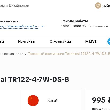
ам и Дизайнерам
Избр
Режим работы
й магазин
10:00 - 20:00 Сб - Вс: Выходной
Раменский р-н, г. Жуковский, село Быково, кп Спартак, Береговая ул., 1
ги
Контакты
О компании
▶️ LIVE
е светильники
/
Трековый светильник Technical TR122-4-7W-DS-
al TR122-4-7W-DS-B
995 
Китай
995 ₽/упа