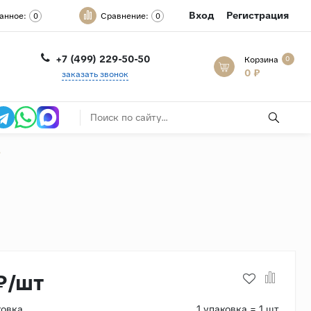
Вход
Регистрация
анное:
Сравнение:
0
0
+7 (499) 229-50-50
Корзина
0
0 ₽
заказать звонок
B
₽/шт
ковка
1 упаковка = 1 шт