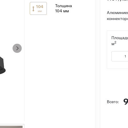
Толщина
104
104 мм
мм
Алюминиев
коннекторо
Площадь
2
м
9
Всего: