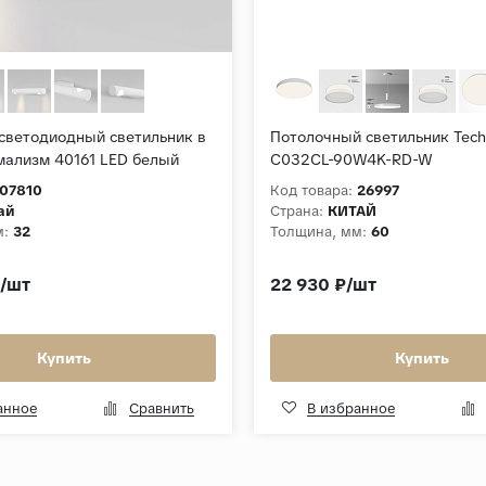
светодиодный светильник в
Потолочный светильник Techn
мализм 40161 LED белый
C032CL-90W4K-RD-W
07810
Код товара:
26997
ай
Страна:
КИТАЙ
м:
32
Толщина, мм:
60
₽/шт
22 930 ₽/шт
Купить
Купить
анное
Сравнить
В избранное