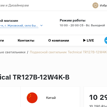
ам и Дизайнерам
Избр
Режим работы
й магазин
10:00 - 20:00 Сб - Вс: Выходной
Раменский р-н, г. Жуковский, село Быково, кп Спартак, Береговая ул., 1
ги
Контакты
О компании
▶️ LIVE
ые светильники
/
Подвесной светильник Technical TR127B-12W4K
ical TR127B-12W4K-B
10 2
Китай
10 290 ₽/