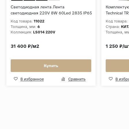
Светодиодная лента Лента
Комплектую
светодиодная 220V 8W 60Led 2835 IP65
Technical T
холодный белый, 50 м
Код товара:
11022
Код товара:
Толщина, мм:
6
Страна:
КИТ
Коллекция:
LS014 220V
Толщина, м
31 400 ₽/м2
1 250 ₽/ш
Купить
В избранное
Сравнить
В избр