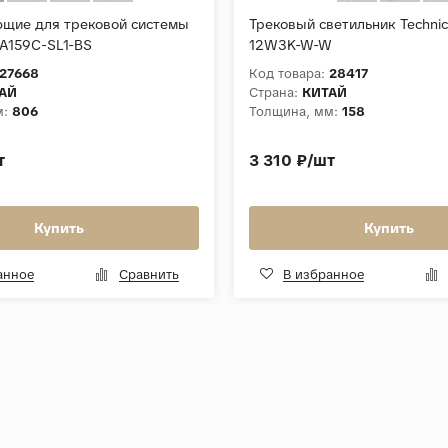
щие для трековой системы
Трековый светильник Technica
RA159C-SL1-BS
12W3K-W-W
27668
Код товара:
28417
АЙ
Страна:
КИТАЙ
м:
806
Толщина, мм:
158
т
3 310 ₽/шт
Купить
Купить
анное
Сравнить
В избранное