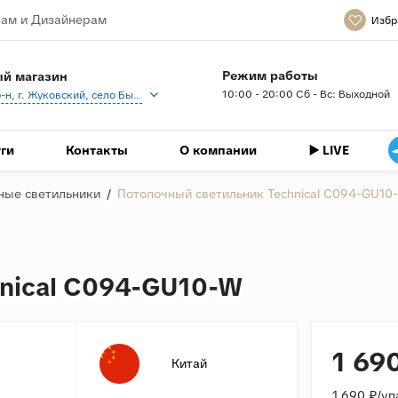
ам и Дизайнерам
Избр
Режим работы
й магазин
10:00 - 20:00 Сб - Вс: Выходной
Раменский р-н, г. Жуковский, село Быково, кп Спартак, Береговая ул., 1
ги
Контакты
О компании
▶️ LIVE
ные светильники
/
Потолочный светильник Technical C094-GU10
nical C094-GU10-W
1 69
Китай
1 690 ₽/уп