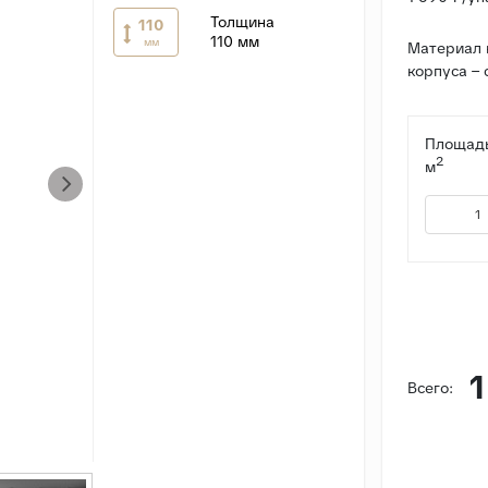
Толщина
110
110 мм
мм
Материал к
корпуса – 
Площадь
2
м
1
Всего: