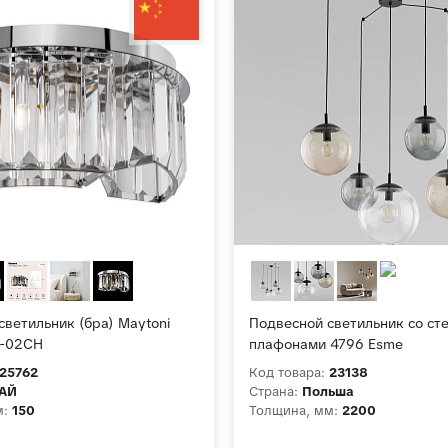
светильник (бра) Maytoni
Подвесной светильник со с
-02CH
плафонами 4796 Esme
25762
Код товара:
23138
АЙ
Страна:
Польша
м:
150
Толщина, мм:
2200