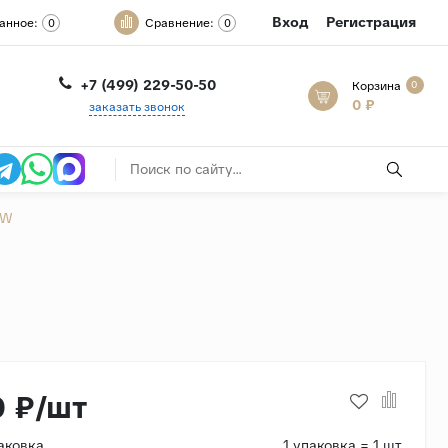
Вход
Регистрация
анное:
Сравнение:
0
0
+7 (499) 229-50-50
Корзина
0
0 ₽
заказать звонок
-W
0 ₽/шт
аковка
1 упаковка = 1 шт