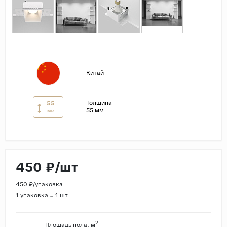
Страны
Россия
Индия
Китай
Китай
Турция
Иран
Толщина
55
55 мм
мм
Испания
Италия
450 ₽/шт
450 ₽/упаковка
1 упаковка = 1 шт
2
Площадь пола, м