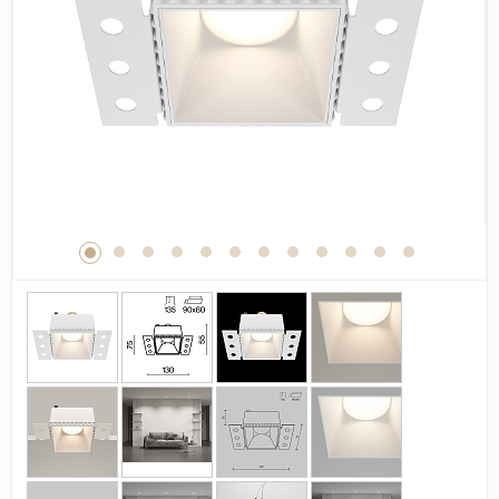
Дерево
Камень
Оникс
Бетон
Декор
Моноколор
Поверхность
Полированная
Матовая
Лаппатированная
Сатинированная
Карвинг
Структурная
Антискользящая