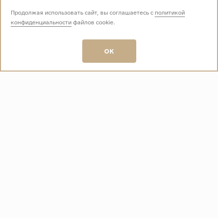
Продолжая использовать сайт, вы соглашаетесь с
политикой
конфиденциальности
файлов cookie.
Звоните нам:
+7 (499) 229-50-50
пн-вс 10:00 - 19:00
OK
E-mail:
info@baza-plitki.ru
Индивидуальный предприниматель
Талалаев Александр Андреевич
ОГРНИП
321508100135269
ИНН
501307867254
О КОМПАНИИ
Контакты
О компании
Акции
Политика конфиденциальности