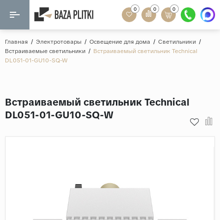
0
0
0
Назад
Назад
Главная
/
Электротовары
/
Освещение для дома
/
Светильники
/
Встраиваемые светильники
/
Встраиваемый светильник Technical
Формат
DL051-01-GU10-SQ-W
Керамогранит
60x120
Керамическая плитка
60х60
Встраиваемый светильник Technical
Мозаика
20x120
DL051-01-GU10-SQ-W
80x160
Кварц-винил
20x90
Ламинат
57x57
90x180
Розетки и освещение
Крупный формат
Рисунок
Мрамор