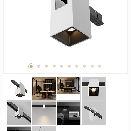
Дерево
Камень
Оникс
Бетон
Декор
Моноколор
Поверхность
Полированная
Матовая
Лаппатированная
Сатинированная
Карвинг
Структурная
Антискользящая