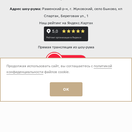
Адрес шоу-рума:
Раменский р-н, г. Жуковский, село Быково, кп
Спартак, Береговая ул., 1
Наш рейтинг на Яндекс.Картах
Прямая трансляция из шоу-рума
Продолжая использовать сайт, вы соглашаетесь с
политикой
конфиденциальности
файлов cookie.
Звоните нам:
+7 (499) 229-50-50
пн-вс 10:00 - 19:00
OK
E-mail:
info@baza-plitki.ru
Индивидуальный предприниматель
Талалаев Александр Андреевич
ОГРНИП
321508100135269
ИНН
501307867254