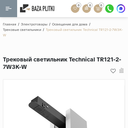
0
0
0
Назад
Назад
Главная
/
Электротовары
/
Освещение для дома
/
Трековые светильники
/
Трековый светильник Technical TR121-2-7W3K-
Формат
W
Керамогранит
60x120
Керамическая плитка
60х60
Трековый светильник Technical TR121-2-
Мозаика
20x120
7W3K-W
80x160
Кварц-винил
20x90
Ламинат
57x57
90x180
Розетки и освещение
Крупный формат
Рисунок
Мрамор