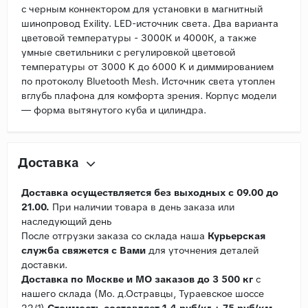
с черным коннектором для установки в магнитный
шинопровод Exility. LED-источник света. Два варианта
цветовой температуры - 3000К и 4000К, а также
умные светильники с регулировкой цветовой
температуры от 3000 K до 6000 K и диммированием
по протоколу Bluetooth Mesh. Источник света утоплен
вглубь плафона для комфорта зрения. Корпус модели
— форма вытянутого куба и цилиндра.
Доставка
Доставка осуществляется без выходных с 09.00 до
21.00.
При наличии товара в день заказа или
наследующий день
После отгрузки заказа со склада наша
Курьерская
служба свяжется с Вами
для уточнения деталей
доставки.
Доставка по Москве и МО заказов до 3 500 кг
с
нашего склада (Мо. д.Остравцы, Тураевское шоссе
22/1)
Стоимость состовляет 1,4 руб/кг + 75 руб/км.