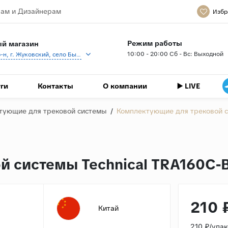
ам и Дизайнерам
Избр
Режим работы
й магазин
10:00 - 20:00 Сб - Вс: Выходной
Раменский р-н, г. Жуковский, село Быково, кп Спартак, Береговая ул., 1
ги
Контакты
О компании
▶️ LIVE
тующие для трековой системы
/
Комплектующие для трековой с
 системы Technical TRA160C-
210 
Китай
210 ₽/упа