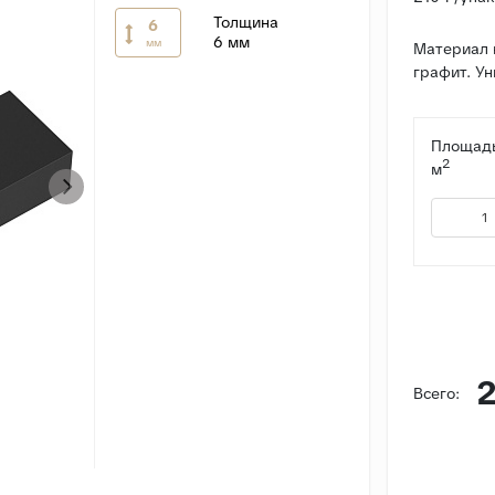
Толщина
6
6 мм
мм
Материал 
графит. Ун
Площадь
2
м
2
Всего: