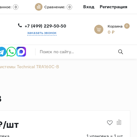
Вход
Регистрация
анное:
Сравнение:
0
0
+7 (499) 229-50-50
Корзина
0
0 ₽
заказать звонок
истемы Technical TRA160C-B
B
₽/шт
ковка
1 упаковка = 1 шт