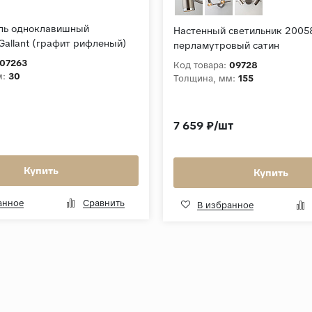
ль одноклавишный
Настенный светильник 2005
Gallant (графит рифленый)
перламутровый сатин
07263
Код товара:
09728
м:
30
Толщина, мм:
155
7 659 ₽/шт
Купить
Купить
анное
Сравнить
В избранное