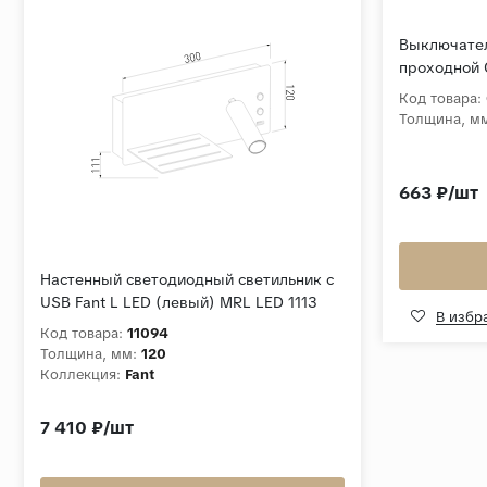
Выключате
проходной 
W5012004
Код товара:
Толщина, м
663 ₽/шт
Настенный светодиодный светильник с
USB Fant L LED (левый) MRL LED 1113
В избр
чёрный/золото
Код товара:
11094
Толщина, мм:
120
Коллекция:
Fant
7 410 ₽/шт