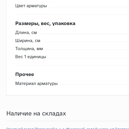
Цвет арматуры
Внутренняя система контроля
Размеры, вес, упаковка
- Сверяем номера партий, чтобы избежать разнотона
Длина, cм
- Проверяем на бой перед загрузкой, чтобы исключить
Ширина, cм
- Привозим с запасом складские позиции, чтобы при п
Толщина, мм
- Храним на закрытом складе, коробки защищены от в
Вес 1 единицы
Прочее
Материал арматуры
Наличие на складах
Основной склад (Раменский р-н, г. Жуковский, село Быково, кп Спартак,