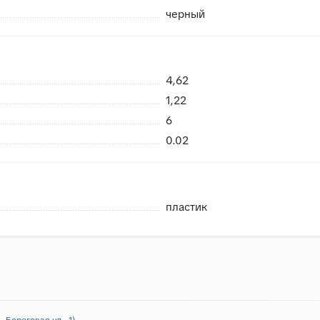
черный
4,62
 возможность брака
1,22
риемке сразу заменить в случае каких либо повреждений пр
6
нешних воздействий, плитки не смерзаются
0.02
пластик
 Береговая ул., 1)