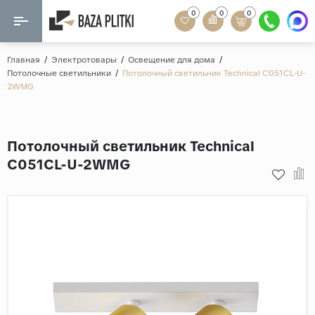
0
0
0
Назад
Назад
Главная
/
Электротовары
/
Освещение для дома
/
Потолочные светильники
/
Потолочный светильник Technical C051CL-U-
Формат
2WMG
Керамогранит
60x120
Керамическая плитка
60х60
Потолочный светильник Technical
Мозаика
20x120
C051CL-U-2WMG
80x160
Кварц-винил
20x90
Ламинат
57x57
90x180
Розетки и освещение
Крупный формат
Рисунок
Мрамор