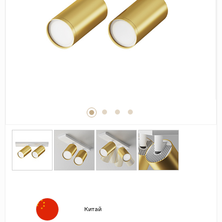
Дерево
Камень
Оникс
Бетон
Декор
Моноколор
Поверхность
Полированная
Матовая
Лаппатированная
Сатинированная
Карвинг
Структурная
Китай
Антискользящая