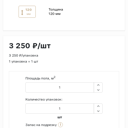
Толщина
120
Страны
120 мм
мм
Россия
Индия
Китай
3 250 ₽/шт
Турция
Иран
3 250 ₽/упаковка
1 упаковка = 1 шт
Испания
Италия
2
Площадь пола, м
Количество упаковок:
шт
i
Запас на подрезку