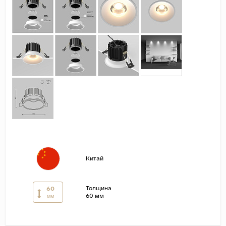
Страны
Россия
Индия
Китай
Турция
Иран
Испания
Италия
Китай
Толщина
60
60 мм
мм