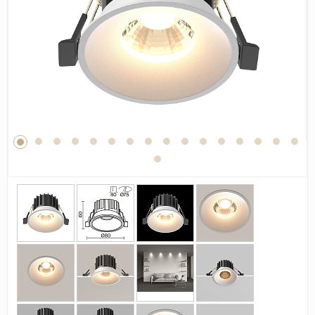
Дерево
Камень
Оникс
Бетон
Декор
Моноколор
Поверхность
Полированная
Матовая
Лаппатированная
Сатинированная
Карвинг
Структурная
Антискользящая