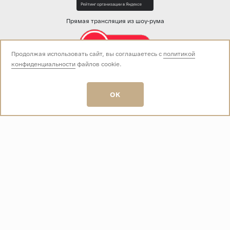
Прямая трансляция из шоу-рума
Продолжая использовать сайт, вы соглашаетесь с
политикой
конфиденциальности
файлов cookie.
Звоните нам:
+7 (499) 229-50-50
пн-вс 10:00 - 19:00
OK
E-mail:
info@baza-plitki.ru
Индивидуальный предприниматель
Талалаев Александр Андреевич
ОГРНИП
321508100135269
ИНН
501307867254
О КОМПАНИИ
Контакты