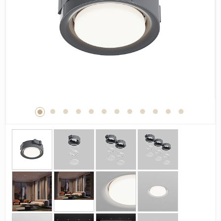
Дерево
Камень
Оникс
Бетон
Декор
Моноколор
Поверхность
Полированная
Матовая
Лаппатированная
Сатинированная
Карвинг
Структурная
Антискользящая