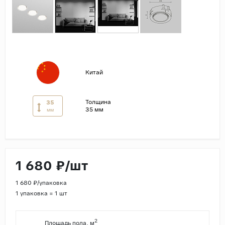
Страны
Россия
Индия
Китай
Китай
Турция
Иран
Толщина
35
35 мм
мм
Испания
Италия
1 680 ₽/шт
1 680 ₽/упаковка
1 упаковка = 1 шт
2
Площадь пола, м