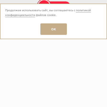
Продолжая использовать сайт, вы соглашаетесь с
политикой
конфиденциальности
файлов cookie.
Звоните нам:
+7 (499) 229-50-50
пн-вс 10:00 - 19:00
OK
E-mail:
info@baza-plitki.ru
Индивидуальный предприниматель
Талалаев Александр Андреевич
ОГРНИП
321508100135269
ИНН
501307867254
О КОМПАНИИ
Контакты
О компании
Акции