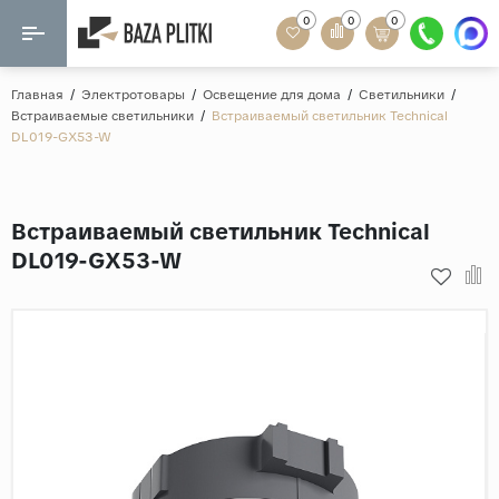
0
0
0
Назад
Назад
Главная
/
Электротовары
/
Освещение для дома
/
Светильники
/
Встраиваемые светильники
/
Встраиваемый светильник Technical
Формат
DL019-GX53-W
Керамогранит
60x120
Керамическая плитка
60х60
Встраиваемый светильник Technical
Мозаика
20x120
DL019-GX53-W
80x160
Кварц-винил
20x90
Ламинат
57x57
90x180
Розетки и освещение
Крупный формат
Рисунок
Мрамор