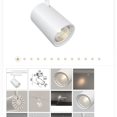
Дерево
Камень
Оникс
Бетон
Декор
Моноколор
Поверхность
Полированная
Матовая
Лаппатированная
Сатинированная
Карвинг
Структурная
Антискользящая