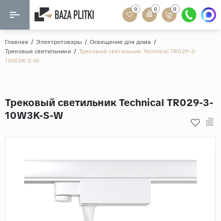
0
0
0
Назад
Назад
Главная
/
Электротовары
/
Освещение для дома
/
Трековые светильники
/
Трековый светильник Technical TR029-3-
Формат
10W3K-S-W
Керамогранит
60x120
Керамическая плитка
60х60
Трековый светильник Technical TR029-3-
Мозаика
20x120
10W3K-S-W
80x160
Кварц-винил
20x90
Ламинат
57x57
90x180
Розетки и освещение
Крупный формат
Рисунок
Мрамор