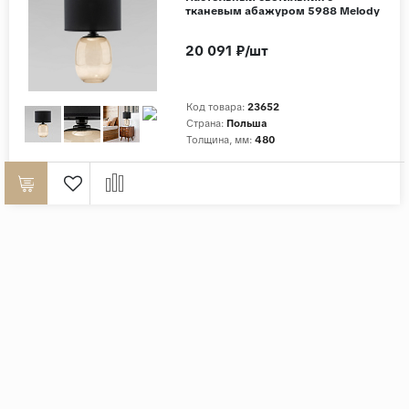
тканевым абажуром 5988 Melody
20 091 ₽/шт
Код товара:
23652
Страна:
Польша
Толщина, мм:
480