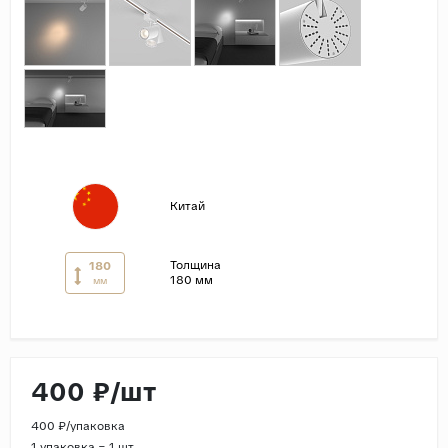
Страны
Россия
Индия
Китай
Турция
Иран
Китай
Испания
Италия
Толщина
180
180 мм
мм
400 ₽/шт
400 ₽/упаковка
1 упаковка = 1 шт