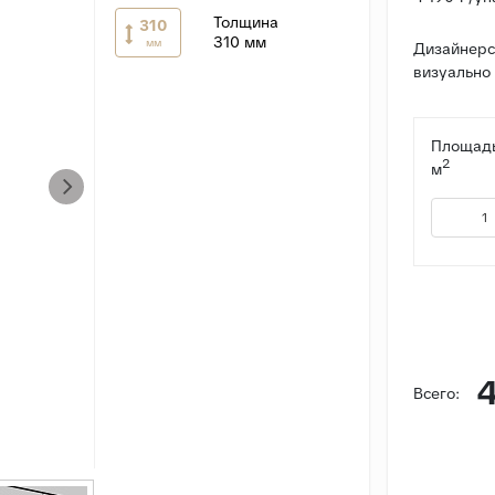
Толщина
310
310 мм
мм
Дизайнерс
визуально 
Площадь
2
м
4
Всего: