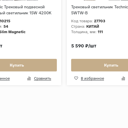
tic Трековый подвесной
Трековый светильник Technica
ый светильник 15W 4200K
5WTW-B
ный) 85520/01
10215
Код товара:
27703
м:
54
Страна:
КИТАЙ
Slim Magnetic
Толщина, мм:
111
т
5 590 ₽/шт
Купить
Купить
анное
Сравнить
В избранное