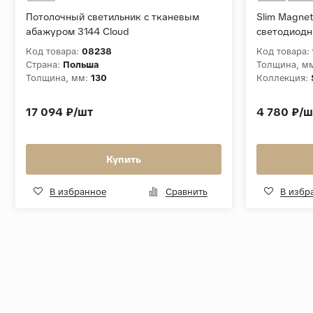
Потолочный светильник с тканевым
Slim Magne
абажуром 3144 Cloud
светодиодн
Amend (чёр
Код товара:
08238
Код товара:
Страна:
Польша
Толщина, м
Толщина, мм:
130
Коллекция:
17 094 ₽/шт
4 780 ₽/ш
Купить
В избранное
Сравнить
В избр