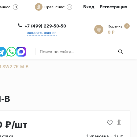
Вход
Регистрация
анное:
Сравнение:
0
0
+7 (499) 229-50-50
Корзина
0
0 ₽
заказать звонок
-1-3W2.7K-M-B
M-B
0 ₽/шт
аковка
1 упаковка = 1 шт