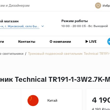
ам и Дизайнерам
Избр
Режим работы
й магазин
10:00 - 20:00 Сб - Вс: Выходной
Раменский р-н, г. Жуковский, село Быково, кп Спартак, Береговая ул., 1
ги
Контакты
О компании
▶️ LIVE
е светильники
/
Трековый подвесной светильник Technical TR191
ик Technical TR191-1-3W2.7K-
4 19
Китай
4 190 ₽/уп