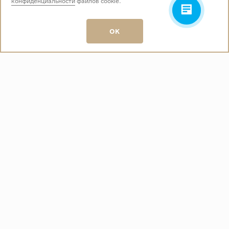
конфиденциальности
файлов cookie.
Звоните нам:
+7 (499) 229-50-50
пн-вс 10:00 - 19:00
OK
E-mail:
info@baza-plitki.ru
Индивидуальный предприниматель
Талалаев Александр Андреевич
ОГРНИП
321508100135269
ИНН
501307867254
О КОМПАНИИ
Контакты
О компании
Акции
Политика конфиденциальности
ПОКУПАТЕЛЯМ