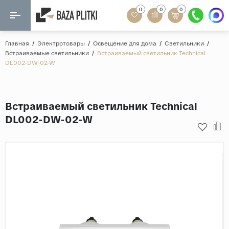
0
0
0
Назад
Назад
Главная
/
Электротовары
/
Освещение для дома
/
Светильники
/
Встраиваемые светильники
/
Встраиваемый светильник Technical
Формат
DL002-DW-02-W
Керамогранит
60x120
Керамическая плитка
60х60
Встраиваемый светильник Technical
Мозаика
20x120
DL002-DW-02-W
80x160
Кварц-винил
20x90
Ламинат
57x57
90x180
Розетки и освещение
Крупный формат
Рисунок
Мрамор