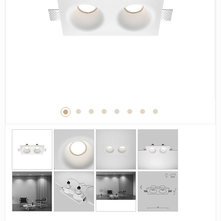
Дерево
Камень
Оникс
Бетон
Декор
Моноколор
Поверхность
Полированная
Матовая
Лаппатированная
Сатинированная
Карвинг
Структурная
Антискользящая