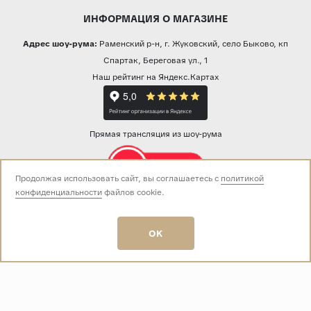
ИНФОРМАЦИЯ О МАГАЗИНЕ
Адрес шоу-рума:
Раменский р-н, г. Жуковский, село Быково, кп
Спартак, Береговая ул., 1
Наш рейтинг на Яндекс.Картах
Прямая трансляция из шоу-рума
Продолжая использовать сайт, вы соглашаетесь с
политикой
конфиденциальности
файлов cookie.
Звоните нам:
+7 (499) 229-50-50
пн-вс 10:00 - 19:00
OK
E-mail:
info@baza-plitki.ru
Индивидуальный предприниматель
Талалаев Александр Андреевич