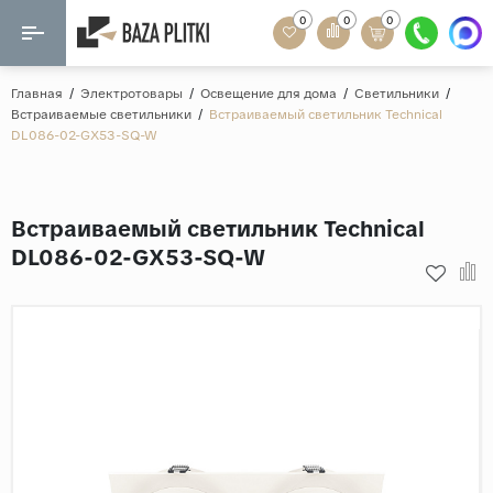
0
0
0
Назад
Назад
Главная
/
Электротовары
/
Освещение для дома
/
Светильники
/
Встраиваемые светильники
/
Встраиваемый светильник Technical
Формат
DL086-02-GX53-SQ-W
Керамогранит
60x120
Керамическая плитка
60х60
Встраиваемый светильник Technical
Мозаика
20x120
DL086-02-GX53-SQ-W
80x160
Кварц-винил
20x90
Ламинат
57x57
90x180
Розетки и освещение
Крупный формат
Рисунок
Мрамор