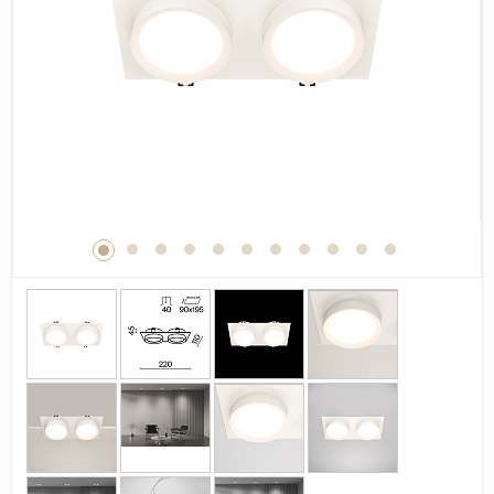
Дерево
Камень
Оникс
Бетон
Декор
Моноколор
Поверхность
Полированная
Матовая
Лаппатированная
Сатинированная
Карвинг
Структурная
Антискользящая