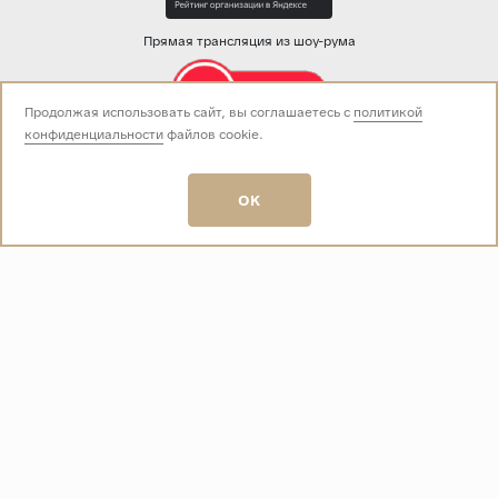
Прямая трансляция из шоу-рума
Продолжая использовать сайт, вы соглашаетесь с
политикой
конфиденциальности
файлов cookie.
Звоните нам:
+7 (499) 229-50-50
пн-вс 10:00 - 19:00
OK
E-mail:
info@baza-plitki.ru
Индивидуальный предприниматель
Талалаев Александр Андреевич
ОГРНИП
321508100135269
ИНН
501307867254
О КОМПАНИИ
Контакты