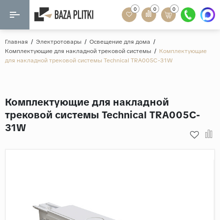
0
0
0
Назад
Назад
Главная
/
Электротовары
/
Освещение для дома
/
Комплектующие для накладной трековой системы
/
Комплектующие
Формат
для накладной трековой системы Technical TRA005C-31W
Керамогранит
60x120
Керамическая плитка
60х60
Комплектующие для накладной
Мозаика
20x120
трековой системы Technical TRA005C-
80x160
31W
Кварц-винил
20x90
Ламинат
57x57
90x180
Розетки и освещение
Крупный формат
Рисунок
Мрамор