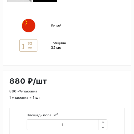
Страны
Россия
Китай
Индия
Китай
Толщина
32
Турция
32 мм
мм
Иран
Испания
Италия
880 ₽/шт
880 ₽/упаковка
1 упаковка = 1 шт
2
Площадь пола, м