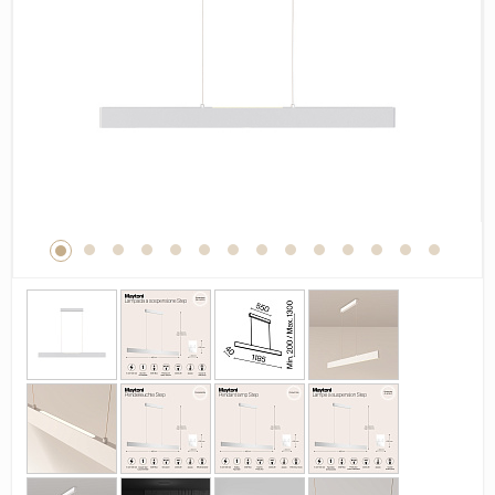
Дерево
Камень
Оникс
Бетон
Декор
Моноколор
Поверхность
Полированная
Матовая
Лаппатированная
Сатинированная
Карвинг
Структурная
Антискользящая