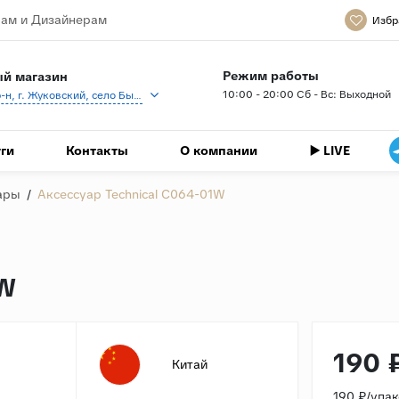
ам и Дизайнерам
Избр
Режим работы
й магазин
10:00 - 20:00 Сб - Вс: Выходной
Раменский р-н, г. Жуковский, село Быково, кп Спартак, Береговая ул., 1
ги
Контакты
О компании
▶️ LIVE
ары
/
Аксессуар Technical C064-01W
1W
190 
Китай
190 ₽/упа