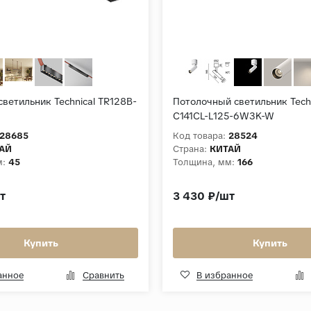
ветильник Technical TR128B-
Потолочный светильник Techn
C141CL-L125-6W3K-W
28685
Код товара:
28524
АЙ
Страна:
КИТАЙ
м:
45
Толщина, мм:
166
т
3 430 ₽/шт
Купить
Купить
анное
Сравнить
В избранное