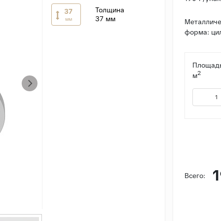
Толщина
37
37 мм
мм
Металличе
форма: цил
Площадь
2
м
1
Всего: