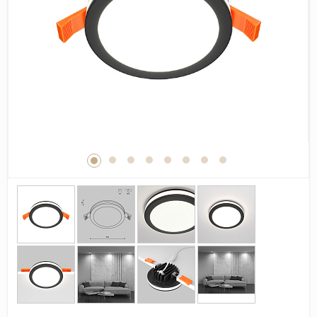
Дерево
Камень
Оникс
Бетон
Декор
Моноколор
Поверхность
Полированная
Матовая
Лаппатированная
Сатинированная
Карвинг
Структурная
Антискользящая