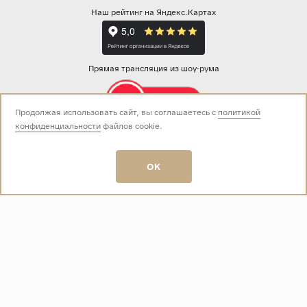
Наш рейтинг на Яндекс.Картах
Прямая трансляция из шоу-рума
Продолжая использовать сайт, вы соглашаетесь с
политикой
конфиденциальности
файлов cookie.
Звоните нам:
+7 (499) 229-50-50
пн-вс 10:00 - 19:00
OK
E-mail:
info@baza-plitki.ru
Индивидуальный предприниматель
Талалаев Александр Андреевич
ОГРНИП
321508100135269
ИНН
501307867254