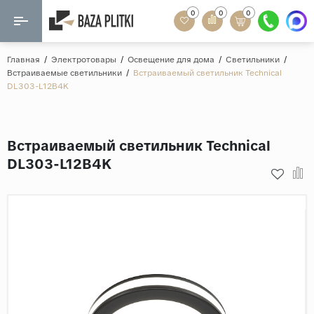
0
0
0
Назад
Назад
Главная
/
Электротовары
/
Освещение для дома
/
Светильники
/
Встраиваемые светильники
/
Встраиваемый светильник Technical
Формат
DL303-L12B4K
Керамогранит
60x120
Керамическая плитка
60х60
Встраиваемый светильник Technical
Мозаика
20x120
DL303-L12B4K
80x160
Кварц-винил
20x90
Ламинат
57x57
90x180
Розетки и освещение
Крупный формат
Рисунок
Мрамор