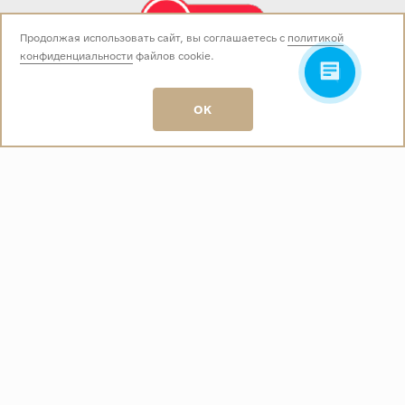
Продолжая использовать сайт, вы соглашаетесь с
политикой
конфиденциальности
файлов cookie.
Звоните нам:
+7 (499) 229-50-50
пн-вс 10:00 - 19:00
OK
E-mail:
info@baza-plitki.ru
Индивидуальный предприниматель
Талалаев Александр Андреевич
ОГРНИП
321508100135269
ИНН
501307867254
О КОМПАНИИ
Контакты
О компании
Акции