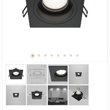
Дерево
Камень
Оникс
Бетон
Декор
Моноколор
Поверхность
Полированная
Матовая
Лаппатированная
Сатинированная
Карвинг
Структурная
Антискользящая